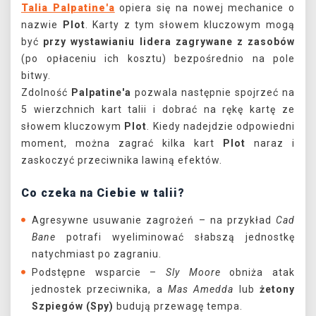
Talia Palpatine'a
opiera się na nowej mechanice o
nazwie
Plot
. Karty z tym słowem kluczowym mogą
być
przy wystawianiu lidera
zagrywane z zasobów
(po opłaceniu ich kosztu) bezpośrednio na pole
bitwy.
Zdolność
Palpatine'a
pozwala następnie spojrzeć na
5 wierzchnich kart talii i dobrać na rękę kartę ze
słowem kluczowym
Plot
. Kiedy nadejdzie odpowiedni
moment, można zagrać kilka kart
Plot
naraz i
zaskoczyć przeciwnika lawiną efektów.
Co czeka na Ciebie w talii?
Agresywne usuwanie zagrożeń – na przykład
Cad
Bane
potrafi wyeliminować słabszą jednostkę
natychmiast po zagraniu.
Podstępne wsparcie –
Sly Moore
obniża atak
jednostek przeciwnika, a
Mas Amedda
lub
żetony
Szpiegów (Spy)
budują przewagę tempa.