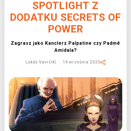
SPOTLIGHT Z
XZONE KLUB
DODATKU SECRETS OF
POWER
Zagrasz jako Kanclerz Palpatine czy Padmé
Amidala?
Lukáš Vavrčík
|
14 września 2025