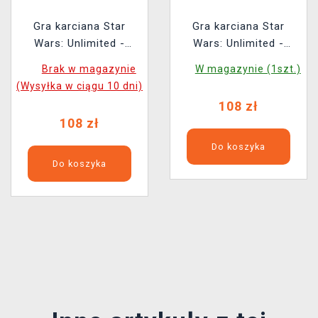
Gra karciana Star
Gra karciana Star
Wars: Unlimited -
Wars: Unlimited -
Secrets of Power
Secrets of Power
Brak w magazynie
W magazynie (1szt.)
Spotlight Deck
Spotlight Deck (Padmé
(Wysyłka w ciągu 10 dni)
(Chancellor Palpatine)
Amidala)
108 zł
108 zł
Do koszyka
Do koszyka
Předchozí
Další