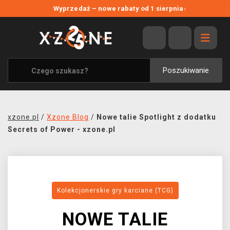
NOWE PROMOCJE
Wyprzedaż – nowe rabaty od 1 sierpnia
›
WYPRZEDAŻ
WSZYSTKIE MARKI
XZONE ORIGINALS
Poszukiwanie
UBRANIA I AKCESORIA
MERCHANDISE
xzone.pl
/
Xzone Blog
/
Nowe talie Spotlight z dodatku
SOUNDTRACKI
Secrets of Power - xzone.pl
GRY TOWARZYSKIE
BLOG
Kolekcjonerskie gry karciane (TCG)
KONTAKT
NOWE TALIE
TRANSPORT