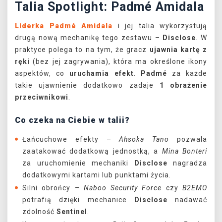
Talia Spotlight: Padmé Amidala
Liderka Padmé Amidala
i jej talia wykorzystują
drugą nową mechanikę tego zestawu –
Disclose
. W
praktyce polega to na tym, że gracz
ujawnia kartę z
ręki
(bez jej zagrywania), która ma określone ikony
aspektów, co
uruchamia efekt
.
Padmé
za każde
takie ujawnienie dodatkowo zadaje
1 obrażenie
przeciwnikowi
.
Co czeka na Ciebie w talii?
Łańcuchowe efekty –
Ahsoka Tano
pozwala
zaatakować dodatkową jednostką, a
Mina Bonteri
za uruchomienie mechaniki
Disclose
nagradza
dodatkowymi kartami lub punktami życia.
Silni obrońcy –
Naboo Security Force
czy
B2EMO
potrafią dzięki mechanice
Disclose
nadawać
zdolność
Sentinel
.