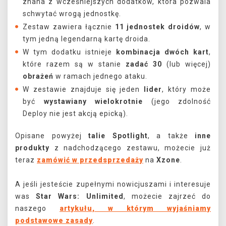
znana z wcześniejszych dodatków, która pozwala
schwytać wrogą jednostkę.
Zestaw zawiera łącznie
11 jednostek droidów
, w
tym jedną legendarną kartę droida.
W tym dodatku istnieje
kombinacja dwóch kart
,
które razem są w stanie
zadać 30
(lub więcej)
obrażeń
w ramach jednego ataku.
W zestawie znajduje się jeden
lider
, który może
być
wystawiany wielokrotnie
(jego zdolność
Deploy nie jest akcją epicką).
Opisane powyżej
talie Spotlight
, a także
inne
produkty
z nadchodzącego zestawu, możecie już
teraz
zamówić w przedsprzedaży
na
Xzone
.
A jeśli jesteście zupełnymi nowicjuszami i interesuje
was
Star Wars: Unlimited
, możecie zajrzeć do
naszego
artykułu, w którym wyjaśniamy
podstawowe zasady
.