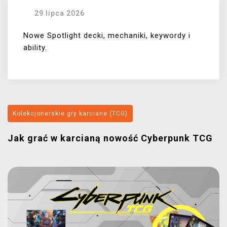
29 lipca 2026
Nowe Spotlight decki, mechaniki, keywordy i
ability.
Kolekcjonerskie gry karciane (TCG)
Jak grać w karcianą nowość Cyberpunk TCG