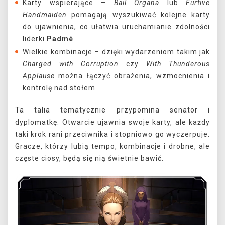
Karty wspierające –
Bail Organa
lub
Furtive
Handmaiden
pomagają wyszukiwać kolejne karty
do ujawnienia, co ułatwia uruchamianie zdolności
liderki
Padmé
.
Wielkie kombinacje – dzięki wydarzeniom takim jak
Charged with Corruption
czy
With Thunderous
Applause
można łączyć obrażenia, wzmocnienia i
kontrolę nad stołem.
Ta talia tematycznie przypomina senator i
dyplomatkę. Otwarcie ujawnia swoje karty, ale każdy
taki krok rani przeciwnika i stopniowo go wyczerpuje.
Gracze, którzy lubią tempo, kombinacje i drobne, ale
częste ciosy, będą się nią świetnie bawić.