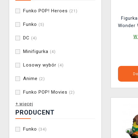
Funko POP! Heroes
(21)
Figurk
Funko
(5)
Wonder 
POP! 
W
DC
(4)
Minifigurka
(4)
Losowy wybór
(4)
Do
Anime
(2)
Funko POP! Movies
(2)
+ więcej
PRODUCENT
Funko
(34)