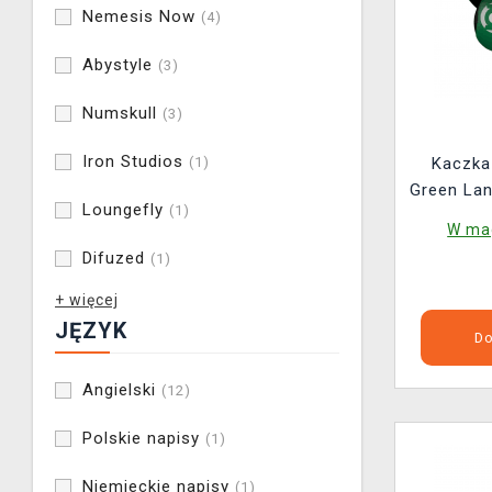
Nemesis Now
(4)
Abystyle
(3)
Numskull
(3)
Iron Studios
Kaczka
(1)
Green La
Loungefly
(1)
C
W mag
Difuzed
(1)
+ więcej
JĘZYK
Do
Angielski
(12)
Polskie napisy
(1)
Niemieckie napisy
(1)