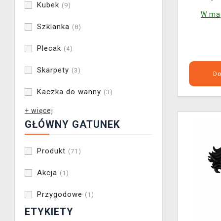
Kubek
(9)
36/4
W mag
Szklanka
(8)
Plecak
(4)
Skarpety
(3)
Do
Kaczka do wanny
(3)
+ więcej
GŁÓWNY GATUNEK
Produkt
(71)
Akcja
(1)
Przygodowe
(1)
ETYKIETY