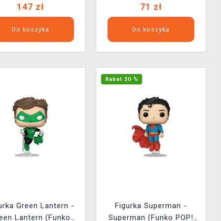
147 zł
71 zł
Do koszyka
Do koszyka
Rabat 30 %
urka Green Lantern -
Figurka Superman -
een Lantern (Funko
Superman (Funko POP!