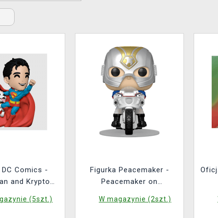
s
a DC Comics -
Figurka Peacemaker -
Ofic
an and Krypto
Peacemaker on
z DC Comics 0)
Peacecycle (Funko POP!
azynie (5szt.)
W magazynie (2szt.)
Rides 146)