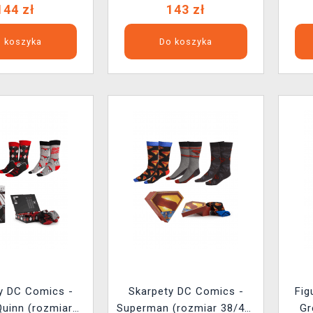
144 zł
143 zł
 koszyka
Do koszyka
y DC Comics -
Skarpety DC Comics -
Fig
Quinn (rozmiar
Superman (rozmiar 38/45)
Gr