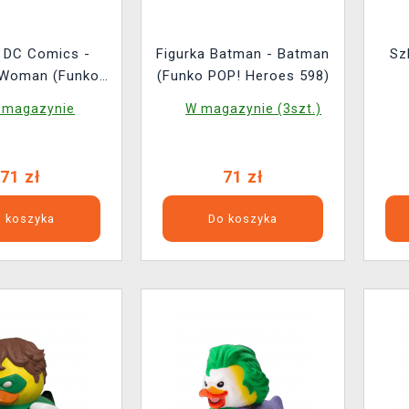
a DC Comics -
Figurka Batman - Batman
Sz
Woman (Funko
(Funko POP! Heroes 598)
Heroes 600)
 magazynie
W magazynie (3szt.)
71 zł
71 zł
 koszyka
Do koszyka