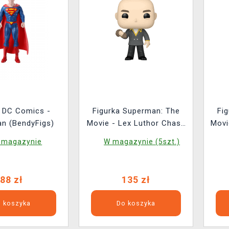
a DC Comics -
Figurka Superman: The
Fi
n (BendyFigs)
Movie - Lex Luthor Chase
Movi
(Funko POP! Heroes 540)
 magazynie
W magazynie (5szt.)
88 zł
135 zł
 koszyka
Do koszyka