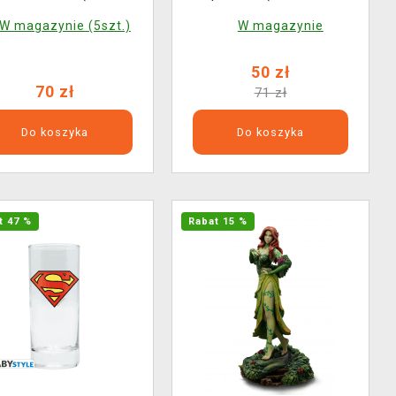
POP! Heroes 601)
Heroes 599)
W magazynie (5szt.)
W magazynie
50 zł
70 zł
71 zł
Do koszyka
Do koszyka
t 47 %
Rabat 15 %