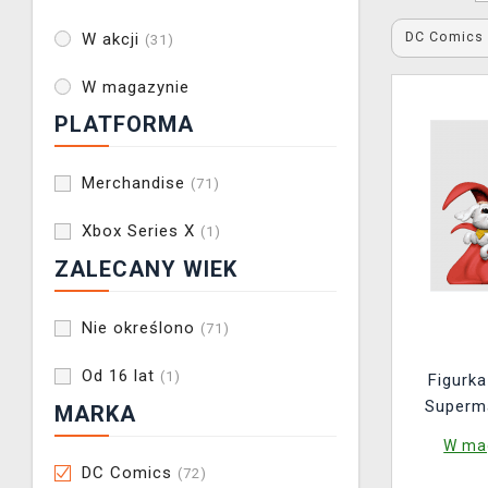
DC Comic
W akcji
(31)
W magazynie
PLATFORMA
Merchandise
(71)
Xbox Series X
(1)
ZALECANY WIEK
Nie określono
(71)
Od 16 lat
(1)
Figurk
Superm
MARKA
(Youtoo
W mag
DC Comics
(72)