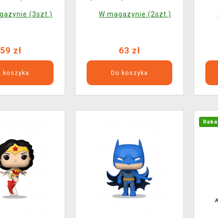
3) (3 pary)
(3 pary)
azynie (3szt.)
W magazynie (2szt.)
59 zł
63 zł
 koszyka
Do koszyka
Raba