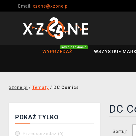
Email:
xzone@xzone.pl
NOWE PROMOCJE
WYPRZEDAŻ
WSZYSTKIE MARK
xzone.pl
/
Tematy
/
DC Comics
DC C
POKAŻ TYLKO
Sortuj:
Przedsprzedaż
(0)