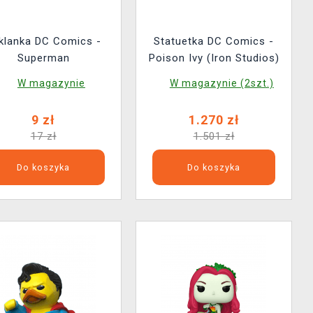
klanka DC Comics -
Statuetka DC Comics -
Superman
Poison Ivy (Iron Studios)
W magazynie
W magazynie (2szt.)
9 zł
1.270 zł
17 zł
1.501 zł
Do koszyka
Do koszyka