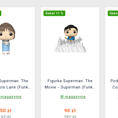
Rabat 11 %
Raba
 Superman: The
Figurka Superman: The
Pod
ois Lane (Funko
Movie - Superman (Funko
Co
Heroes 539)
POP! Deluxe 537)
 magazynie
W magazynie
50 zł
90 zł
67 zł
101 zł