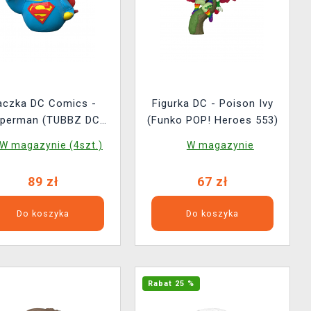
aczka DC Comics -
Figurka DC - Poison Ivy
perman (TUBBZ DC
(Funko POP! Heroes 553)
Comics 7)
W magazynie (4szt.)
W magazynie
89 zł
67 zł
Do koszyka
Do koszyka
Rabat 25 %