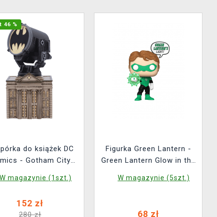
t 46 %
pórka do książek DC
Figurka Green Lantern -
mics - Gotham City
Green Lantern Glow in the
Police Department
Dark (Funko POP! Heroes
W magazynie (1szt.)
W magazynie (5szt.)
(Nemesis Now)
530)
152 zł
68 zł
280 zł