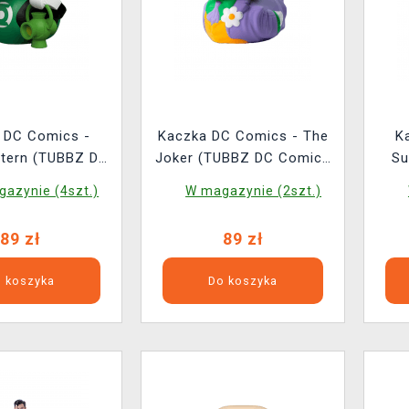
 DC Comics -
Kaczka DC Comics - The
K
ntern (TUBBZ DC
Joker (TUBBZ DC Comics
Su
omics 8)
2)
azynie (4szt.)
W magazynie (2szt.)
89 zł
89 zł
 koszyka
Do koszyka