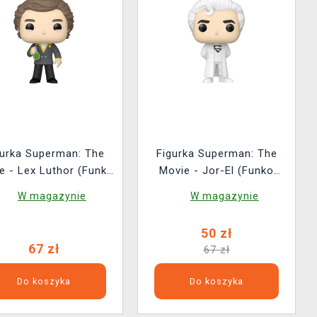
gurka Superman: The
Figurka Superman: The
e - Lex Luthor (Funko
Movie - Jor-El (Funko
POP! Heroes 540)
POP! Heroes 538)
W magazynie
W magazynie
50 zł
67 zł
67 zł
Do koszyka
Do koszyka