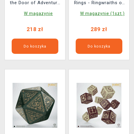
the Door of Adventure
Rings - Ringwraiths of
(drewniane)
Middle Earth (Nemesis
W magazynie
W magazynie (1szt.)
Now)
218 zł
289 zł
Do koszyka
Do koszyka