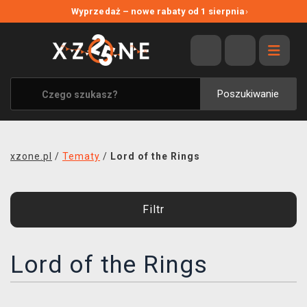
NOWE PROMOCJE
Wyprzedaż – nowe rabaty od 1 sierpnia
›
WYPRZEDAŻ
WSZYSTKIE MARKI
XZONE ORIGINALS
Poszukiwanie
UBRANIA I AKCESORIA
MERCHANDISE
xzone.pl
/
Tematy
/
Lord of the Rings
SOUNDTRACKI
GRY TOWARZYSKIE
Filtr
BLOG
Lord of the Rings
KONTAKT
TRANSPORT