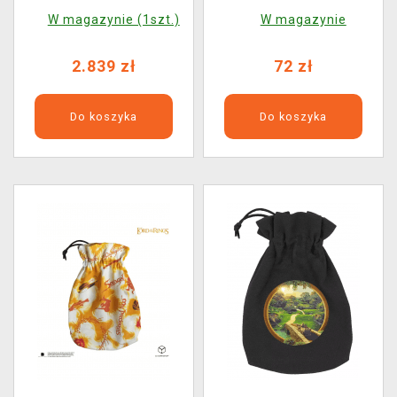
(zmieniający kolor)
W magazynie (1szt.)
W magazynie
2.839 zł
72 zł
Do koszyka
Do koszyka