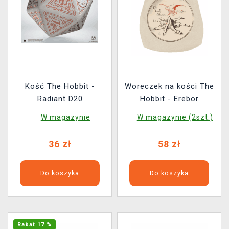
Kość The Hobbit -
Woreczek na kości The
Radiant D20
Hobbit - Erebor
W magazynie
W magazynie (2szt.)
36 zł
58 zł
Do koszyka
Do koszyka
Rabat 17 %