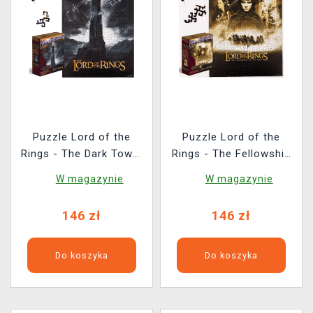
Puzzle Lord of the
Puzzle Lord of the
Rings - The Dark Tower
Rings - The Fellowship
of Barad-Dûr
of the Ring (drewniane)
W magazynie
W magazynie
(drewniane)
146 zł
146 zł
Do koszyka
Do koszyka