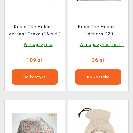
Kości The Hobbit -
Kość The Hobbit -
Verdant Grove (16 szt.)
Tideborn D20
W magazynie
W magazynie (5szt.)
109 zł
36 zł
Do koszyka
Do koszyka