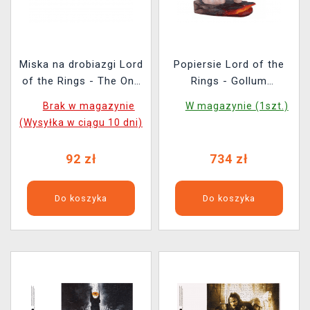
Miska na drobiazgi Lord
Popiersie Lord of the
of the Rings - The One
Rings - Gollum
Ring
(Nemesis Now)
Brak w magazynie
W magazynie (1szt.)
(Wysyłka w ciągu 10 dni)
92 zł
734 zł
Do koszyka
Do koszyka