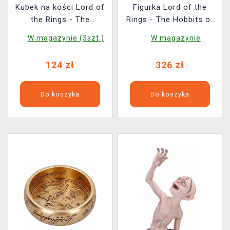
Kubek na kości Lord of
Figurka Lord of the
the Rings - The
Rings - The Hobbits of
Fellowship of the Ring
the Shire (Nemesis
W magazynie (3szt.)
W magazynie
(skórzany)
Now)
124 zł
326 zł
Do koszyka
Do koszyka