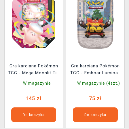
Gra karciana Pokémon
Gra karciana Pokémon
TCG - Mega Moonlit Tin
TCG - Emboar Lumiose
- Clefable ex
City Mini Tin
W magazynie
W magazynie (4szt.)
145 zł
75 zł
Do koszyka
Do koszyka