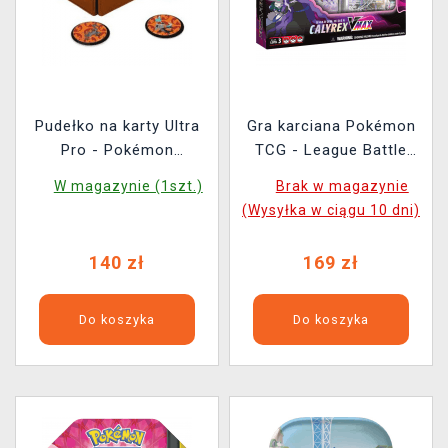
Pudełko na karty Ultra
Gra karciana Pokémon
Pro - Pokémon
TCG - League Battle
Scorching Summit
Deck Shadow Rider
W magazynie (1szt.)
Brak w magazynie
Alcove Click
Calyrex VMAX
(Wysyłka w ciągu 10 dni)
(magnetyczna)
140 zł
169 zł
Do koszyka
Do koszyka