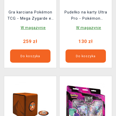
Gra karciana Pokémon
Pudełko na karty Ultra
TCG - Mega Zygarde ex
Pro - Pokémon
Premium Collection
Shimmering Skyline
W magazynie
W magazynie
Alcove Click
(magnetyczne)
259 zł
130 zł
Do koszyka
Do koszyka