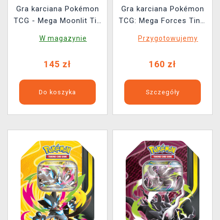
Gra karciana Pokémon
Gra karciana Pokémon
TCG - Mega Moonlit Tin
TCG: Mega Forces Tin -
- Gengar ex
Mega Dragonite ex Tin
W magazynie
Przygotowujemy
145 zł
160 zł
Do koszyka
Szczegóły