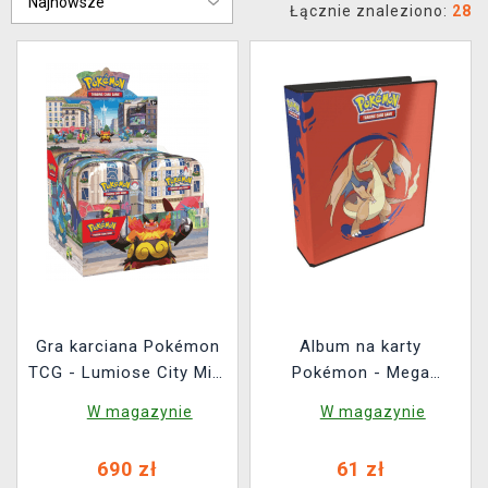
Łącznie znaleziono:
28
Gra karciana Pokémon
Album na karty
TCG - Lumiose City Mini
Pokémon - Mega
Tin Display (10 szt.)
Charizard X & Y
W magazynie
W magazynie
690 zł
61 zł