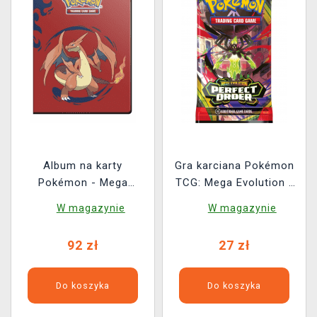
Album na karty
Gra karciana Pokémon
Pokémon - Mega
TCG: Mega Evolution -
Charizard X & Y 4-
Perfect Order Booster
W magazynie
W magazynie
Pocket Binder (80 kart)
(10 kart)
92 zł
27 zł
Do koszyka
Do koszyka