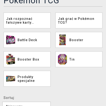
Pokémon TCG
XZONE KLUB
Jak rozpoznać
Jak grać w Pokémon
fałszywe karty
TCG?
Pokémon?
Battle Deck
Booster
Booster Box
Tin
Produkty
specjalne
Sortuj: