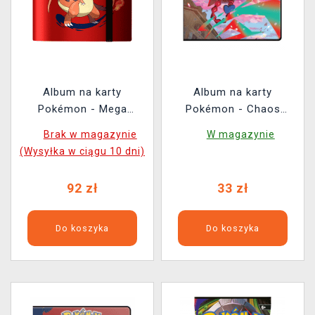
Album na karty
Album na karty
Pokémon - Mega
Pokémon - Chaos
Charizard X & Y 9-
Rising 4-Pocket Binder
Brak w magazynie
W magazynie
Pocket Binder (360 kart)
(80 kart)
(Wysyłka w ciągu 10 dni)
92 zł
33 zł
Do koszyka
Do koszyka