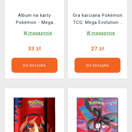
Album na karty
Gra karciana Pokémon
Pokémon - Mega
TCG: Mega Evolution -
Evolution: Pitch Black 4-
Pitch Black Booster (10
W magazynie
W magazynie
Pocket Portfolio
kart)
33 zł
27 zł
Do koszyka
Do koszyka