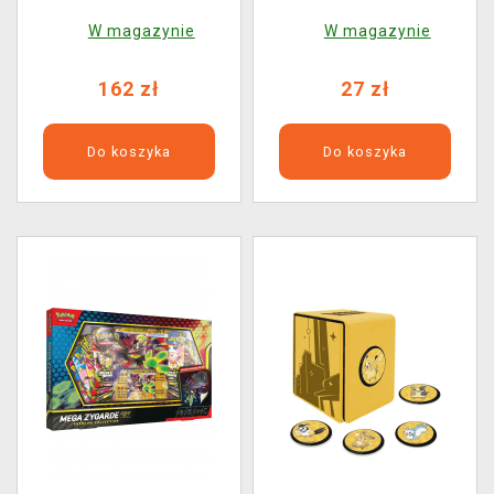
League Battle Deck
Chaos Rising - Booster
W magazynie
W magazynie
(10 kart)
162 zł
27 zł
Do koszyka
Do koszyka