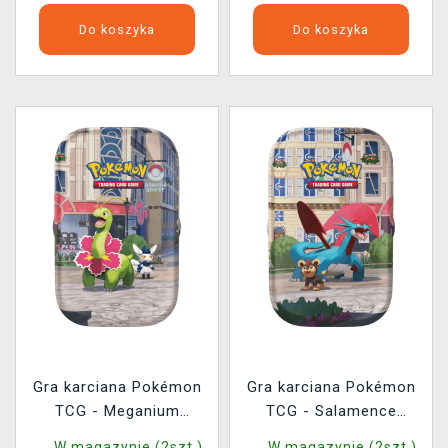
Do koszyka
Do koszyka
Gra karciana Pokémon
Gra karciana Pokémon
TCG - Meganium
TCG - Salamence
Lumiose City Mini Tin
Lumiose City Mini Tin
W magazynie (2szt.)
W magazynie (2szt.)