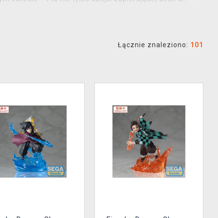
Wy daliście się wciągnąć do świata Łowców Demonów,
n Slayer
.
Łącznie znaleziono:
101
ro Kamado
od
BanPresto
, ale także popularne figurki
e również
kimona Tanjiro Haori
, a jeśli szukacie czegoś
emon Slayer
, które umilą codzienne życie. Wszystkie
yłki w ciągu jednego dnia
.
tualnej oferty
japońskich
jonujecie figurki, uzupełniacie garderobę, czy po prostu
 przeniesiecie u nas poza strony mangi czy ekran