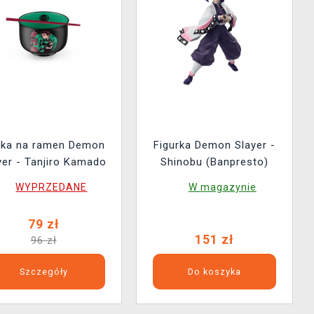
ska na ramen Demon
Figurka Demon Slayer -
yer - Tanjiro Kamado
Shinobu (Banpresto)
WYPRZEDANE
W magazynie
79 zł
151 zł
96 zł
Szczegóły
Do koszyka