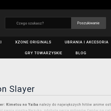
Poszukiwanie
I
XZONE ORIGINALS
UBRANIA I AKCESORIA
GRY TOWARZYSKIE
BLOG
n Slayer
r: Kimetsu no Yaiba
należy do największych hitów anime ostat
ić swoją siostrę Nezuko, zdobyła serca milionów fanów na całym