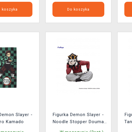
 koszyka
Do koszyka
Demon Slayer -
Figurka Demon Slayer -
Fig
iro Kamado
Noodle Stopper Douma
Tan
(FuRyu)
Co