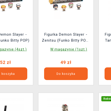
Demon Slayer -
Figurka Demon Slayer -
Fig
Funko Bitty POP)
Zenitsu (Funko Bitty POP)
Ta
(uszkodzone opakowanie)
azynie (4szt.)
W magazynie (1szt.)
52 zł
49 zł
 koszyka
Do koszyka
Raba