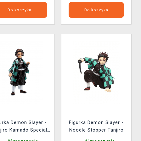
Do koszyka
Do koszyka
urka Demon Slayer -
Figurka Demon Slayer -
jiro Kamado Special
Noodle Stopper Tanjiro
lor Ver. (Grandista)
Kamado (FuRyu)