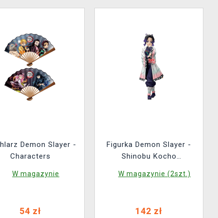
hlarz Demon Slayer -
Figurka Demon Slayer -
Characters
Shinobu Kocho
Glitter&Glamours(Banpres
W magazynie
W magazynie (2szt.)
to)
54 zł
142 zł