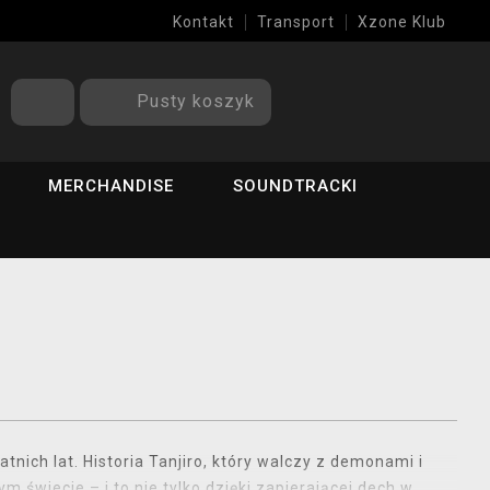
Kontakt
Transport
Xzone Klub
Pusty koszyk
MERCHANDISE
SOUNDTRACKI
nich lat. Historia Tanjiro, który walczy z demonami i
 świecie – i to nie tylko dzięki zapierającej dech w