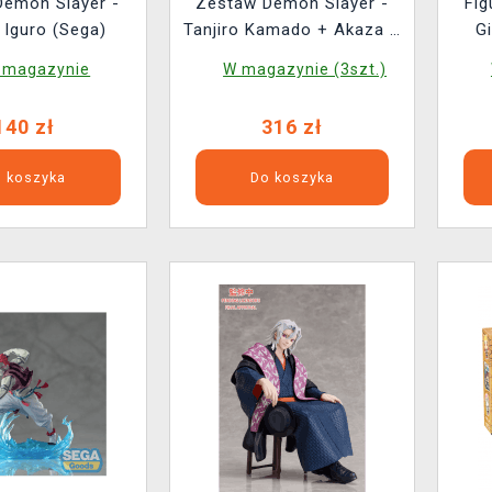
Demon Slayer -
Zestaw Demon Slayer -
Fig
 Iguro (Sega)
Tanjiro Kamado + Akaza +
G
Giyu Tomioka (Sega)
 magazynie
W magazynie (3szt.)
140 zł
316 zł
 koszyka
Do koszyka