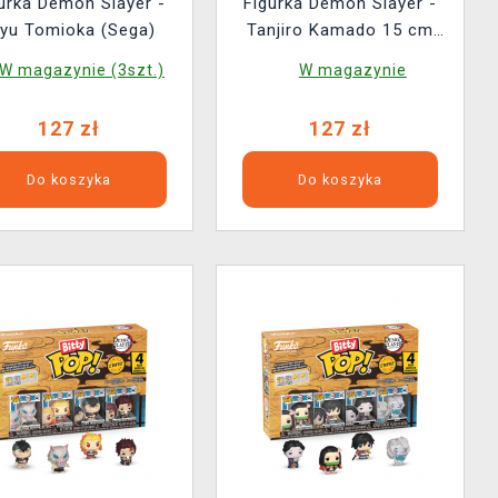
urka Demon Slayer -
Figurka Demon Slayer -
iyu Tomioka (Sega)
Tanjiro Kamado 15 cm
(Sega)
W magazynie (3szt.)
W magazynie
127 zł
127 zł
Do koszyka
Do koszyka