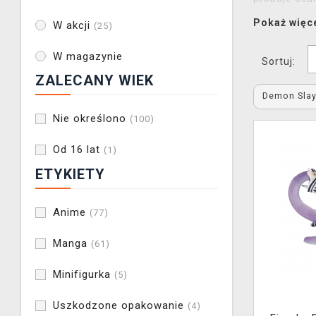
piersiach a
Pokaż więc
W akcji
(25)
znajdziecie
W magazynie
Sortuj:
W ofercie m
ZALECANY WIEK
kolekcjoner
Demon Sla
do domu, uc
produkty są 
Nie określono
(100)
Od 16 lat
(1)
Asortyment 
producent
ETYKIETY
szukacie pr
monitora.
Anime
(77)
Manga
(61)
Minifigurka
(5)
Uszkodzone opakowanie
(4)