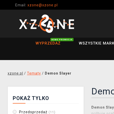
Email:
xzone@xzone.pl
NOWE PROMOCJE
WYPRZEDAŻ
WSZYSTKIE MARK
xzone.pl
/
Tematy
/
Demon Slayer
Demo
POKAŻ TYLKO
Demon Slaye
Przedsprzedaż
(11)
próbuje ocal