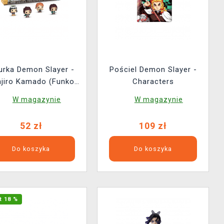
urka Demon Slayer -
Pościel Demon Slayer -
njiro Kamado (Funko
Characters
Bitty POP)
W magazynie
W magazynie
52 zł
109 zł
Do koszyka
Do koszyka
t 18 %