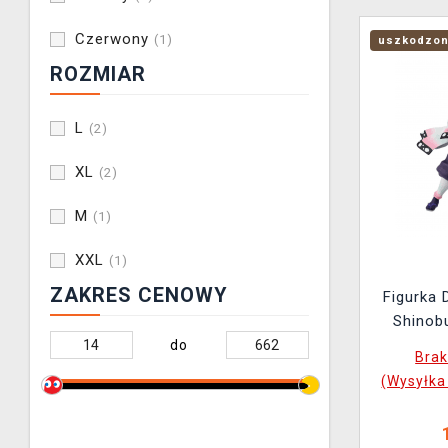
Czerwony
(1)
uszkodzon
ROZMIAR
L
(2)
XL
(2)
M
(1)
XXL
(1)
ZAKRES CENOWY
Figurka 
Shinob
(uszkodz
do
Bra
(Wysyłka