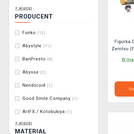
+ więcej
PRODUCENT
Funko
(12)
Figurka 
Abystyle
(11)
Zenitsu (
BanPresto
(8)
W mag
Abysse
(2)
Nendoroid
(1)
Do
Good Smile Company
(1)
ArtFX / Kotobukiya
(1)
+ więcej
MATERIAŁ