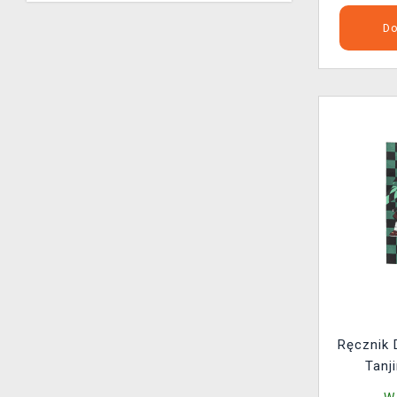
Do
Ręcznik 
Tanj