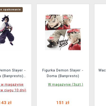
e opakowanie
Demon Slayer -
Figurka Demon Slayer -
Wac
u (Banpresto)
Doma (Banpresto)
one opakowanie)
k w magazynie
W magazynie (3szt.)
 w ciągu 10 dni)
143 zł
151 zł