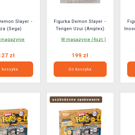
Demon Slayer -
Figurka Demon Slayer -
Fig
za (Sega)
Tengen Uzui (Aniplex)
Inos
 magazynie
W magazynie (4szt.)
127 zł
199 zł
 koszyka
Do koszyka
uszkodzone opakowanie