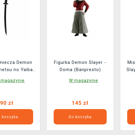
 miecza Demon
Figurka Demon Slayer -
Mi
metsu no Yaiba -
Doma (Banpresto)
Sla
iro Kamado
 magazynie
W magazynie
90 zł
145 zł
 koszyka
Do koszyka