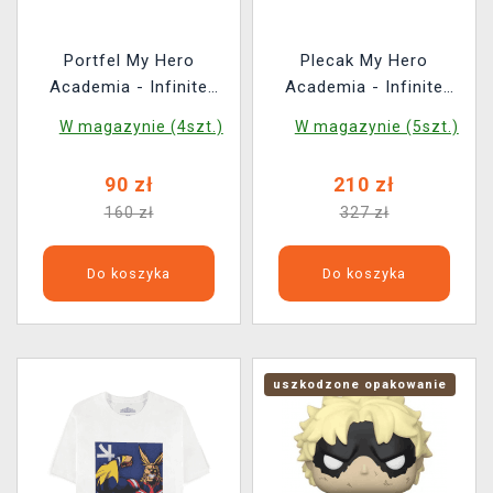
Portfel My Hero
Plecak My Hero
Academia - Infinite
Academia - Infinite
Deku (Loungefly)
Deku Mini Backpack
W magazynie (4szt.)
W magazynie (5szt.)
(Loungefly)
90 zł
210 zł
160 zł
327 zł
Do koszyka
Do koszyka
uszkodzone opakowanie