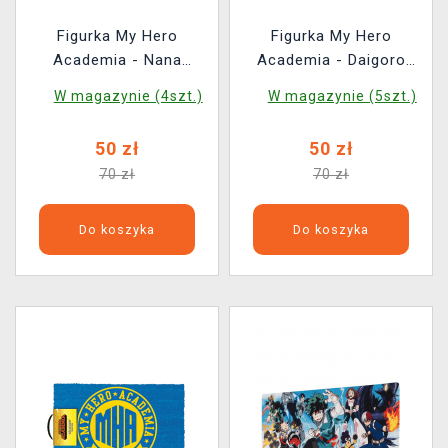
Figurka My Hero
Figurka My Hero
Academia - Nana
Academia - Daigoro
Shimura (Funko POP!
Banjo (Funko POP!
W magazynie (4szt.)
W magazynie (5szt.)
Animation 1811)
Animation 1813)
50 zł
50 zł
70 zł
70 zł
Do koszyka
Do koszyka