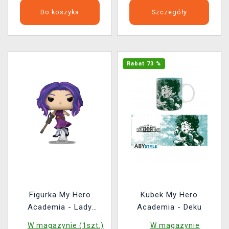
Do koszyka
Szczegóły
Rabat 73 %
Figurka My Hero
Kubek My Hero
Academia - Lady
Academia - Deku
Nagant (Funko POP!
W magazynie (1szt.)
W magazynie