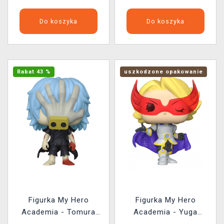
Do koszyka
Do koszyka
Rabat 43 %
uszkodzone opakowanie
Figurka My Hero
Figurka My Hero
Academia - Tomura
Academia - Yuga
Shigaraki Limited
Aoyama (Funko POP!