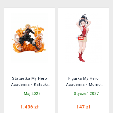
Statuetka My Hero
Figurka My Hero
Academia - Katsuki
Academia - Momo
Bakugo 1/8 Final
Yaoyorozu (Glitter &
Maj 2027
Styczeń 2027
Season Ver. (ArtFXJ)
Glamours)
1.436 zł
147 zł