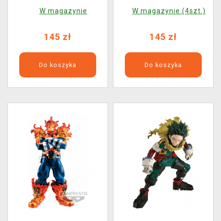
Shigaraki
Tetsutetsu
W magazynie
W magazynie (4szt.)
145 zł
145 zł
Do koszyka
Do koszyka