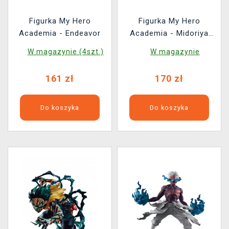
Figurka My Hero
Figurka My Hero
Academia - Endeavor
Academia - Midoriya
Izuku
W magazynie (4szt.)
W magazynie
161 zł
170 zł
Do koszyka
Do koszyka