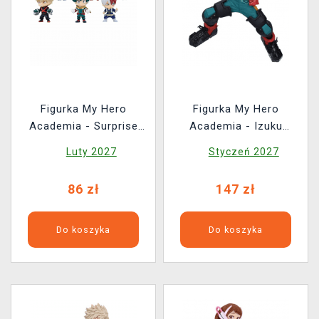
Figurka My Hero
Figurka My Hero
Academia - Surprise
Academia - Izuku
Collectible Figures
Midoriya (Maximatic)
Luty 2027
Styczeń 2027
(Nendoroid) (losowy
wybór)
86 zł
147 zł
Do koszyka
Do koszyka