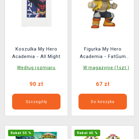
Koszulka My Hero
Figurka My Hero
Academia - All Might
Academia - FatGum
(Slim Form) (Funko
Według rozmiaru
W magazynie (1szt.)
POP! Animation 1142)
(uszkodzone
90 zł
67 zł
opakowanie)
Szczegóły
Do koszyka
Rabat 55 %
Rabat 65 %