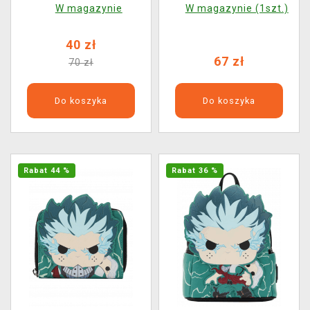
W magazynie
W magazynie (1szt.)
Edition (Funko POP!
Animation 1144)
Animation 1149)
(uszkodzone
40 zł
opakowanie)
67 zł
70 zł
Do koszyka
Do koszyka
Rabat 44 %
Rabat 36 %