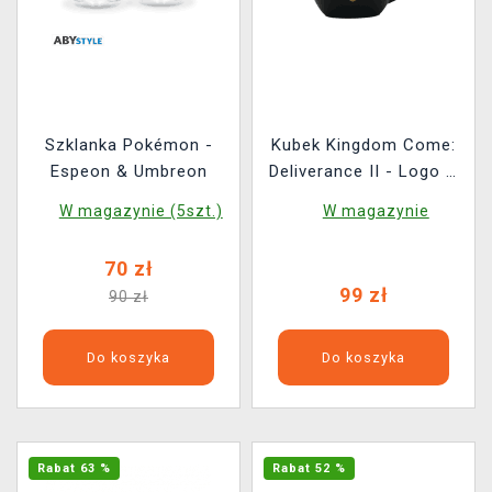
Szklanka Pokémon -
Kubek Kingdom Come:
Espeon & Umbreon
Deliverance II - Logo &
Emblemat
W magazynie (5szt.)
W magazynie
70 zł
99 zł
90 zł
Do koszyka
Do koszyka
Rabat 63 %
Rabat 52 %