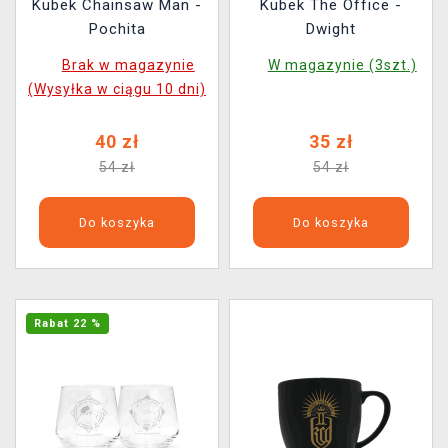
Kubek Chainsaw Man -
Kubek The Office -
Pochita
Dwight
Brak w magazynie
W magazynie (3szt.)
(Wysyłka w ciągu 10 dni)
40 zł
35 zł
54 zł
54 zł
Do koszyka
Do koszyka
Rabat 22 %