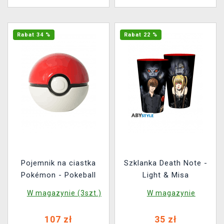
Rabat 34 %
Rabat 22 %
Pojemnik na ciastka
Szklanka Death Note -
Pokémon - Pokeball
Light & Misa
W magazynie (3szt.)
W magazynie
107 zł
35 zł