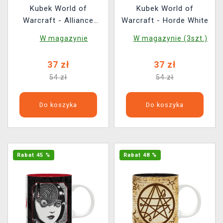
Kubek World of
Kubek World of
Warcraft - Alliance
Warcraft - Horde White
Black
W magazynie
W magazynie (3szt.)
37 zł
37 zł
54 zł
54 zł
Do koszyka
Do koszyka
Rabat 45 %
Rabat 48 %