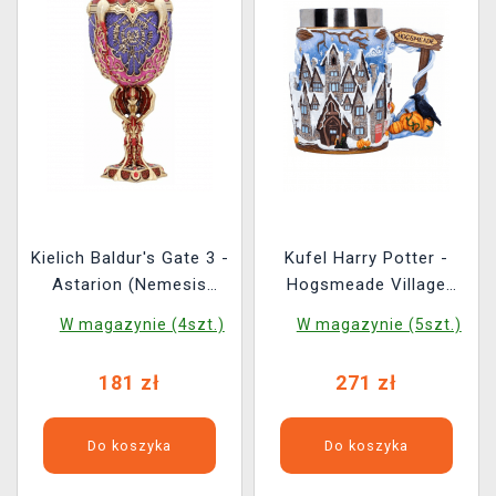
Kielich Baldur's Gate 3 -
Kufel Harry Potter -
Astarion (Nemesis
Hogsmeade Village
Now)
(Nemesis Now)
W magazynie (4szt.)
W magazynie (5szt.)
181 zł
271 zł
Do koszyka
Do koszyka