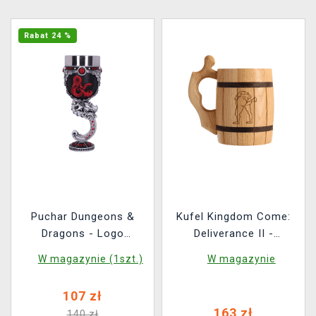
Rabat 24 %
Puchar Dungeons &
Kufel Kingdom Come:
Dragons - Logo
Deliverance II -
(Nemesis Now)
Karczma Dziurka
W magazynie (1szt.)
W magazynie
(drewniany)
107 zł
163 zł
140 zł