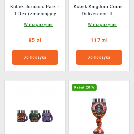
Kubek Jurassic Park -
Kubek Kingdom Come:
T-Rex (zmieniający
Deliverance II -
kolor)
Oblężenie Suchdolu
W magazynie
W magazynie
85 zł
117 zł
Do koszyka
Do koszyka
Rabat 20 %