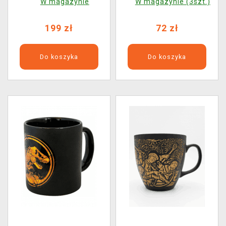
W magazynie
W magazynie (3szt.)
199 zł
72 zł
Do koszyka
Do koszyka