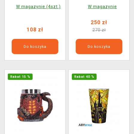
W magazynie (4szt.)
W magazynie
250 zł
108 zł
270 zł
Do koszyka
Do koszyka
Rabat 15 %
Rabat 40 %