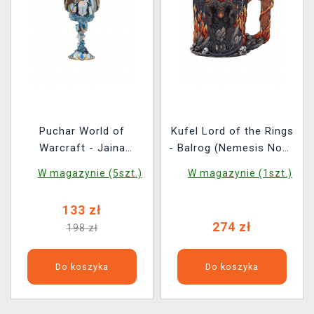
Puchar World of
Kufel Lord of the Rings
Warcraft - Jaina
- Balrog (Nemesis Now)
Proudmoore (Nemesis
(uszkodzone
W magazynie (5szt.)
W magazynie (1szt.)
Now)
opakowanie)
133 zł
274 zł
198 zł
Do koszyka
Do koszyka