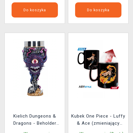
Do koszyka
Do koszyka
Kielich Dungeons &
Kubek One Piece - Luffy
Dragons - Beholder
& Ace (zmieniający
(Nemesis Now)
kolor)