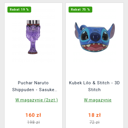
Rabat 19 %
Rabat 75 %
Puchar Naruto
Kubek Lilo & Stitch - 3D
Shippuden - Sasuke
Stitch
(Nemesis Now)
W magazynie (2szt.)
W magazynie
160 zł
18 zł
198 zł
72 zł