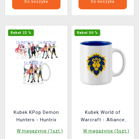
Do koszyka
Do koszyka
Rabat 22 %
Rabat 50 %
Kubek KPop Demon
Kubek World of
Hunters - Huntrix
Warcraft - Alliance
White
W magazynie (1szt.)
W magazynie (5szt.)