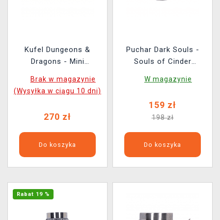
Kufel Dungeons &
Puchar Dark Souls -
Dragons - Mini
Souls of Cinder
Monster's (Nemesis
(Nemesis Now)
Brak w magazynie
W magazynie
Now) (3 szt.)
(Wysyłka w ciągu 10 dni)
159 zł
270 zł
198 zł
Do koszyka
Do koszyka
Rabat 19 %