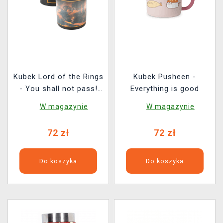
Kubek Lord of the Rings
Kubek Pusheen -
- You shall not pass!
Everything is good
(zmieniający kolor)
W magazynie
W magazynie
72 zł
72 zł
Do koszyka
Do koszyka