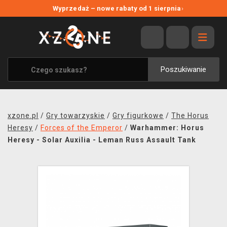
NOWE PROMOCJE
Wyprzedaż – nowe rabaty od 1 sierpnia
›
WYPRZEDAŻ
WSZYSTKIE MARKI
XZONE ORIGINALS
Poszukiwanie
UBRANIA I AKCESORIA
MERCHANDISE
xzone.pl
/
Gry towarzyskie
/
Gry figurkowe
/
The Horus
SOUNDTRACKI
Heresy
/
Forces of the Emperor
/
Warhammer: Horus
Heresy - Solar Auxilia - Leman Russ Assault Tank
GRY TOWARZYSKIE
BLOG
KONTAKT
TRANSPORT