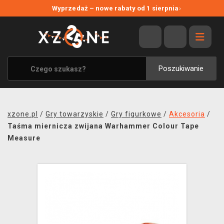
NOWE PROMOCJE
Wyprzedaż – nowe rabaty od 1 sierpnia
›
WYPRZEDAŻ
WSZYSTKIE MARKI
XZONE ORIGINALS
Poszukiwanie
UBRANIA I AKCESORIA
MERCHANDISE
xzone.pl
/
Gry towarzyskie
/
Gry figurkowe
/
Akcesoria
/
SOUNDTRACKI
Taśma miernicza zwijana Warhammer Colour Tape
Measure
GRY TOWARZYSKIE
BLOG
KONTAKT
TRANSPORT