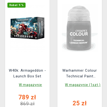
Rabat 9 %
W40k: Armageddon -
Warhammer Colour
Launch Box Set
Technical Paint
(Lahmian Medium) -
W magazynie
W magazynie (1szt.)
farba techniczna
789 zł
25 zł
869 zł