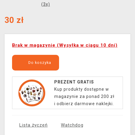
(
3
x)
30
zł
Brak w magazynie (Wysyłka w ciągu 10 dni)
Do koszyka
PREZENT GRATIS
Kup produkty dostępne w
magazynie za ponad 200 zł
i odbierz darmowe naklejki.
Lista życzeń
Watchdog