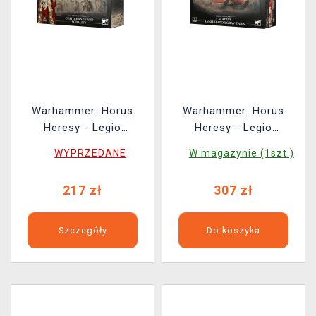
Warhammer: Horus
Warhammer: Horus
Heresy - Legio
Heresy - Legio
Custodes - Custodian
Custodes - Caladius
WYPRZEDANE
W magazynie (1szt.)
Guard Sodality (6
Annihilator Grav-Tank (1
figurek)
figurka)
217 zł
307 zł
Szczegóły
Do koszyka