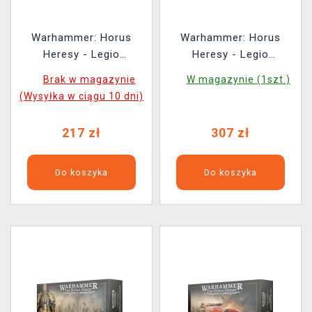
Warhammer: Horus
Warhammer: Horus
Heresy - Legio
Heresy - Legio
Custodes - Sentinel
Custodes - Caladius
Brak w magazynie
W magazynie (1szt.)
Guard Sodality (6
Grav-Tank (1 figurka)
(Wysyłka w ciągu 10 dni)
figurek)
217 zł
307 zł
Do koszyka
Do koszyka