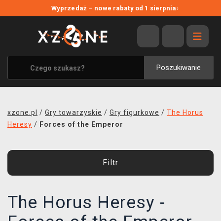
NOWE PROMOCJE
Wyprzedaż – nowe rabaty od 1 sierpnia
›
WYPRZEDAŻ
WSZYSTKIE MARKI
XZONE ORIGINALS
Poszukiwanie
UBRANIA I AKCESORIA
MERCHANDISE
xzone.pl
/
Gry towarzyskie
/
Gry figurkowe
/
The Horus
SOUNDTRACKI
Heresy
/
Forces of the Emperor
GRY TOWARZYSKIE
Filtr
BLOG
KONTAKT
The Horus Heresy -
TRANSPORT