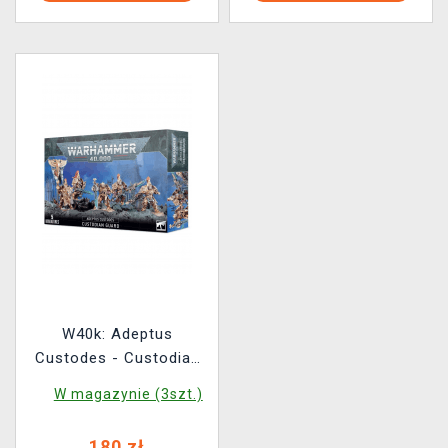
W40k: Adeptus
Custodes - Custodian
Guard Squad (5 figurek)
W magazynie (3szt.)
180 zł