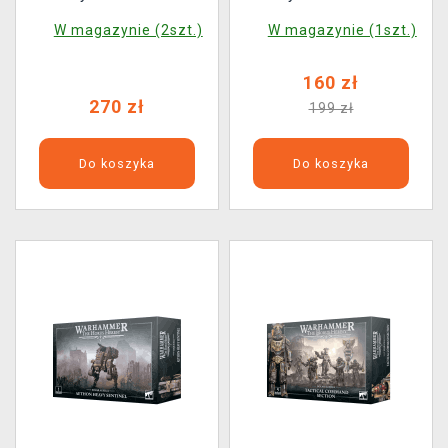
Valdor Tank Destroyer
Hermes Light Sentinel
W magazynie (2szt.)
W magazynie (1szt.)
(1 figurka)
Squadron (2 figurki)
160 zł
270 zł
199 zł
Do koszyka
Do koszyka