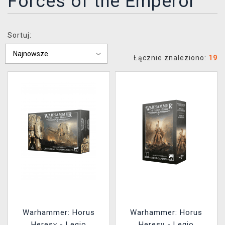
Forces of the Emperor
XZONE KLUB
Sortuj:
Łącznie znaleziono:
19
Warhammer: Horus
Warhammer: Horus
Heresy - Legio
Heresy - Legio