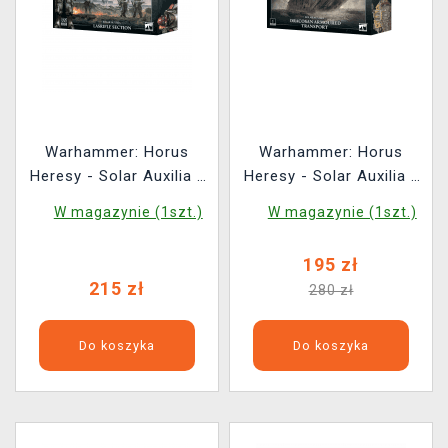
Warhammer: Horus
Warhammer: Horus
Heresy - Solar Auxilia -
Heresy - Solar Auxilia -
Lasrifle Section (20
Dracosan Armoured
W magazynie (1szt.)
W magazynie (1szt.)
figurek)
Transport (1 figurka)
195 zł
215 zł
280 zł
Do koszyka
Do koszyka