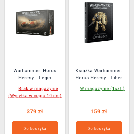
Warhammer: Horus
Książka Warhammer:
Heresy - Legio
Horus Heresy - Liber
Custodes - Coronus
Custodes (Army Book)
Brak w magazynie
W magazynie (1szt.)
Grav-Carrier (1 figurka)
(Wysyłka w ciągu 10 dni)
379 zł
159 zł
Do koszyka
Do koszyka