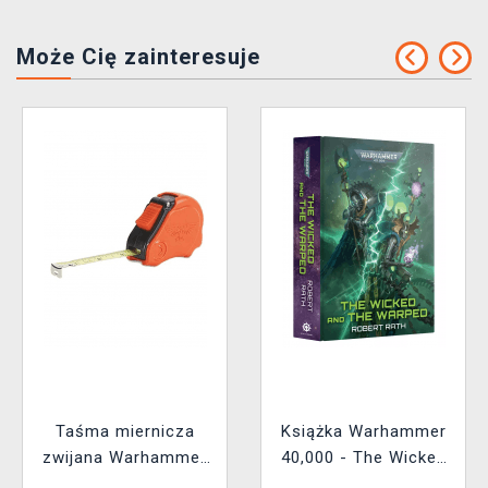
Może Cię zainteresuje
Taśma miernicza
Książka Warhammer
zwijana Warhammer
40,000 - The Wicked
Colour Tape Measure
and the Warped ENG