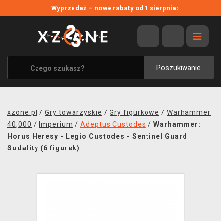
NOWE PROMOCJE
Wyprzedaż – nowe rabaty od 1 sierpnia
›
WYPRZEDAŻ
WSZYSTKIE MARKI
XZONE ORIGINALS
Poszukiwanie
UBRANIA I AKCESORIA
MERCHANDISE
xzone.pl
/
Gry towarzyskie
/
Gry figurkowe
/
Warhammer
SOUNDTRACKI
40,000
/
Imperium
/
Adeptus Custodes
/
Warhammer:
Horus Heresy - Legio Custodes - Sentinel Guard
GRY TOWARZYSKIE
Sodality (6 figurek)
BLOG
KONTAKT
TRANSPORT