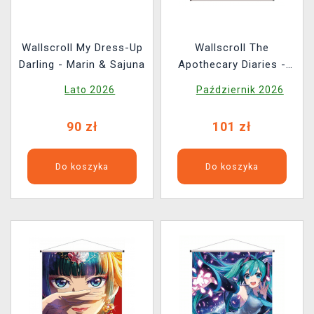
Wallscroll My Dress-Up
Wallscroll The
Darling - Marin & Sajuna
Apothecary Diaries -
Maomao & Jinshi
Lato 2026
Październik 2026
90 zł
101 zł
Do koszyka
Do koszyka