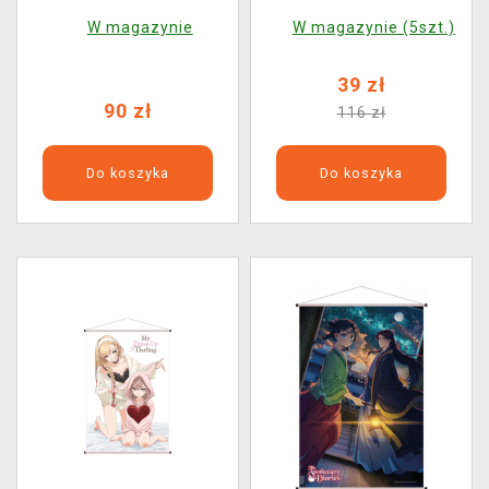
Ghost
W magazynie
W magazynie (5szt.)
39 zł
90 zł
116 zł
Do koszyka
Do koszyka