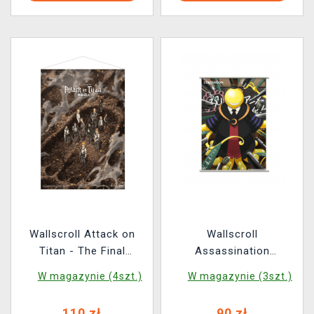
Wallscroll Attack on
Wallscroll
Titan - The Final
Assassination
Season
Classroom - Koro
W magazynie (4szt.)
W magazynie (3szt.)
Sensei
110 zł
90 zł