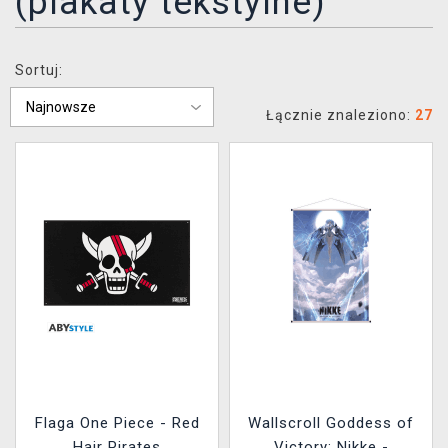
(plakaty tekstylne)
XZONE KLUB
Sortuj:
Łącznie znaleziono:
27
Flaga One Piece - Red
Wallscroll Goddess of
Hair Pirates
Victory: Nikke -