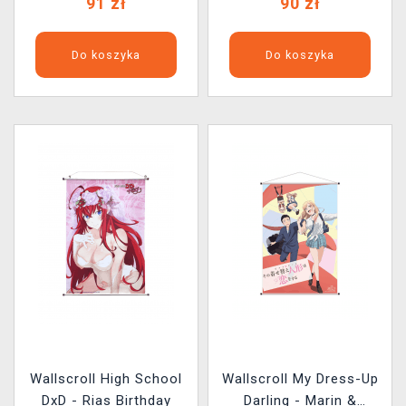
91 zł
90 zł
Do koszyka
Do koszyka
Wallscroll High School
Wallscroll My Dress-Up
DxD - Rias Birthday
Darling - Marin &