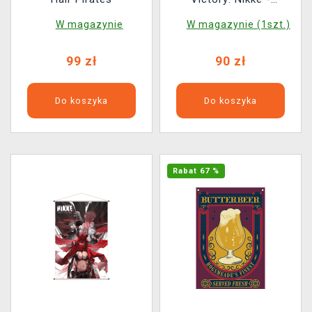
Cinderella
W magazynie
W magazynie (1szt.)
99 zł
90 zł
Do koszyka
Do koszyka
Rabat 67 %