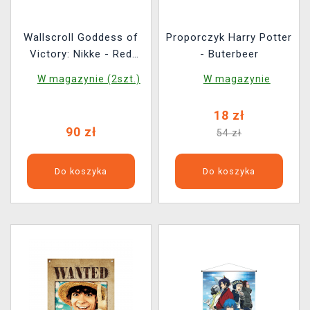
Wallscroll Goddess of
Proporczyk Harry Potter
Victory: Nikke - Red
- Buterbeer
Hood, Snow White,
W magazynie (2szt.)
W magazynie
Scarlet, Dorothy &
Rapunzel
18 zł
90 zł
54 zł
Do koszyka
Do koszyka