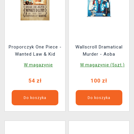
Proporczyk One Piece -
Wallscroll Dramatical
Wanted Law & Kid
Murder - Aoba
W magazynie
W magazynie (5szt.)
54 zł
100 zł
Do koszyka
Do koszyka