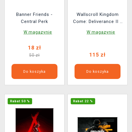
Banner Friends -
Wallscroll Kingdom
Central Perk
Come: Deliverance II -
Mapa Kutnej Hory
W magazynie
W magazynie
(Kuttenberg)
18 zł
115 zł
50 zł
Do koszyka
Do koszyka
Rabat 50 %
Rabat 22 %