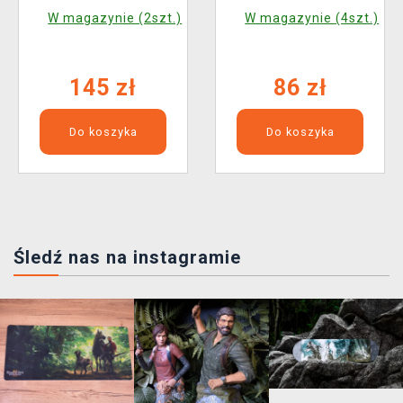
Kitagawa Shizuku
W magazynie (2szt.)
W magazynie (4szt.)
Kuroe Ver. (FuRyu)
145 zł
86 zł
Do koszyka
Do koszyka
Śledź nas na instagramie