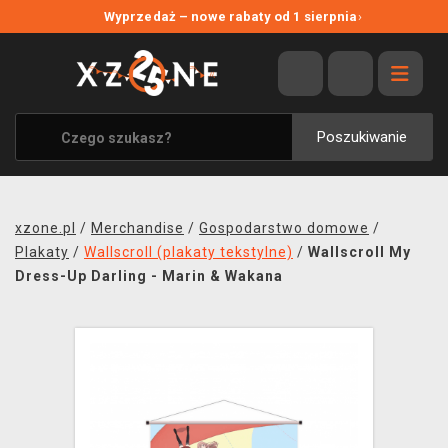
NOWE PROMOCJE
Wyprzedaż – nowe rabaty od 1 sierpnia
›
WYPRZEDAŻ
WSZYSTKIE MARKI
XZONE ORIGINALS
Poszukiwanie
UBRANIA I AKCESORIA
MERCHANDISE
xzone.pl
/
Merchandise
/
Gospodarstwo domowe
/
SOUNDTRACKI
Plakaty
/
Wallscroll (plakaty tekstylne)
/
Wallscroll My
Dress-Up Darling - Marin & Wakana
GRY TOWARZYSKIE
BLOG
KONTAKT
TRANSPORT