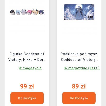
Figurka Goddess of
Podkładka pod mysz
Victory: Nikke – Doro
Goddess of Victory:
Action Hobby (losowy
Nikke - Cinderella
W magazynie
W magazynie (1szt.)
wybór)
99 zł
89 zł
Do koszyka
Do koszyka