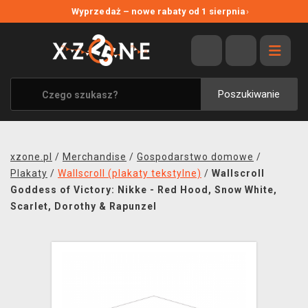
NOWE PROMOCJE
Wyprzedaż – nowe rabaty od 1 sierpnia
›
WYPRZEDAŻ
WSZYSTKIE MARKI
XZONE ORIGINALS
Poszukiwanie
UBRANIA I AKCESORIA
MERCHANDISE
xzone.pl
/
Merchandise
/
Gospodarstwo domowe
/
SOUNDTRACKI
Plakaty
/
Wallscroll (plakaty tekstylne)
/
Wallscroll
Goddess of Victory: Nikke - Red Hood, Snow White,
GRY TOWARZYSKIE
Scarlet, Dorothy & Rapunzel
BLOG
KONTAKT
TRANSPORT