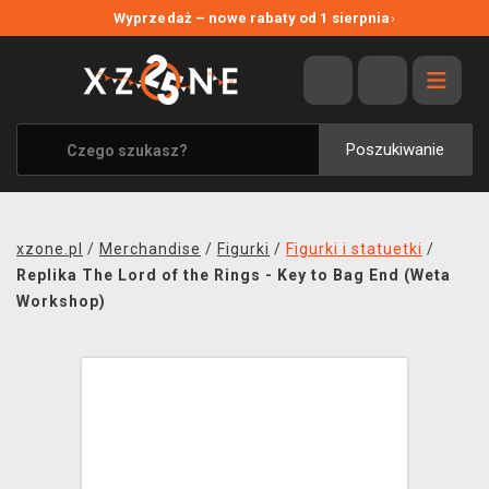
NOWE PROMOCJE
Wyprzedaż – nowe rabaty od 1 sierpnia
›
WYPRZEDAŻ
WSZYSTKIE MARKI
XZONE ORIGINALS
Poszukiwanie
UBRANIA I AKCESORIA
MERCHANDISE
xzone.pl
/
Merchandise
/
Figurki
/
Figurki i statuetki
/
SOUNDTRACKI
Replika The Lord of the Rings - Key to Bag End (Weta
Workshop)
GRY TOWARZYSKIE
BLOG
KONTAKT
TRANSPORT