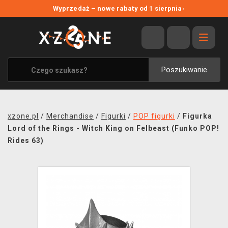
NOWE PROMOCJE
Wyprzedaż – nowe rabaty od 1 sierpnia
›
WYPRZEDAŻ
WSZYSTKIE MARKI
XZONE ORIGINALS
Poszukiwanie
UBRANIA I AKCESORIA
MERCHANDISE
xzone.pl
/
Merchandise
/
Figurki
/
POP figurki
/
Figurka
SOUNDTRACKI
Lord of the Rings - Witch King on Felbeast (Funko POP!
Rides 63)
GRY TOWARZYSKIE
BLOG
KONTAKT
TRANSPORT