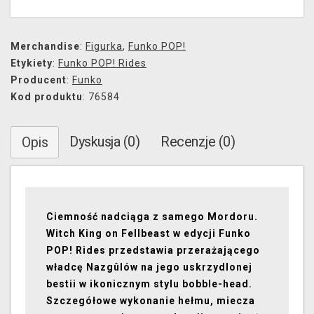
Merchandise
:
Figurka
,
Funko POP!
Etykiety
:
Funko POP! Rides
Producent
:
Funko
Kod produktu
: 76584
Dyskusja (0)
Recenzje (0)
Opis
Ciemność nadciąga z samego Mordoru.
Witch King on Fellbeast
w edycji
Funko
POP! Rides
przedstawia przerażającego
władcę Nazgûlów na jego uskrzydlonej
bestii w ikonicznym stylu bobble-head.
Szczegółowe wykonanie hełmu, miecza