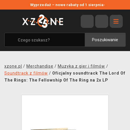
NOWE PROMOCJE
Wyprzedaż – nowe rabaty od 1 sierpnia
›
WYPRZEDAŻ
WSZYSTKIE MARKI
XZONE ORIGINALS
Poszukiwanie
UBRANIA I AKCESORIA
MERCHANDISE
xzone.pl
/
Merchandise
/
Muzyka z gier i filmów
/
SOUNDTRACKI
Soundtrack z filmów
/
Oficjalny soundtrack The Lord Of
The Rings: The Fellowship Of The Ring na 2x LP
GRY TOWARZYSKIE
BLOG
KONTAKT
TRANSPORT