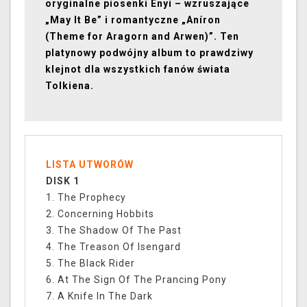
oryginalne piosenki Enyi – wzruszające
„May It Be” i romantyczne „Aníron
(Theme for Aragorn and Arwen)”. Ten
platynowy podwójny album to prawdziwy
klejnot dla wszystkich fanów świata
Tolkiena.
LISTA UTWORÓW
DISK 1
1. The Prophecy
2. Concerning Hobbits
3. The Shadow Of The Past
4. The Treason Of Isengard
5. The Black Rider
6. At The Sign Of The Prancing Pony
7. A Knife In The Dark