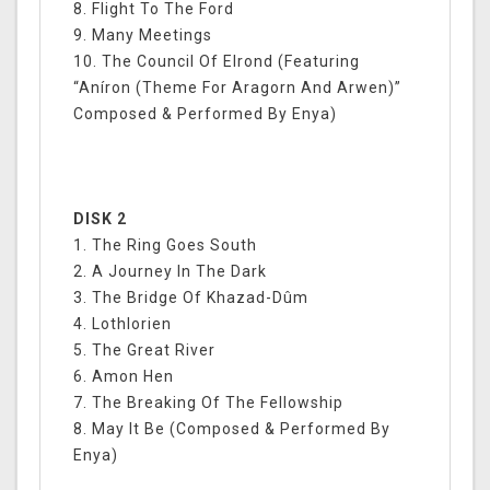
8. Flight To The Ford
9. Many Meetings
10. The Council Of Elrond (Featuring
“Aníron (Theme For Aragorn And Arwen)”
Composed & Performed By Enya)
DISK 2
1. The Ring Goes South
2. A Journey In The Dark
3. The Bridge Of Khazad-Dûm
4. Lothlorien
5. The Great River
6. Amon Hen
7. The Breaking Of The Fellowship
8. May It Be (Composed & Performed By
Enya)