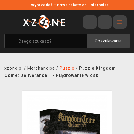
NOWE PROMOCJE
Wyprzedaż – nowe rabaty od 1 sierpnia
›
WYPRZEDAŻ
WSZYSTKIE MARKI
XZONE ORIGINALS
Poszukiwanie
UBRANIA I AKCESORIA
MERCHANDISE
xzone.pl
/
Merchandise
/
Puzzle
/
Puzzle Kingdom
SOUNDTRACKI
Come: Deliverance 1 - Plądrowanie wioski
GRY TOWARZYSKIE
BLOG
KONTAKT
TRANSPORT