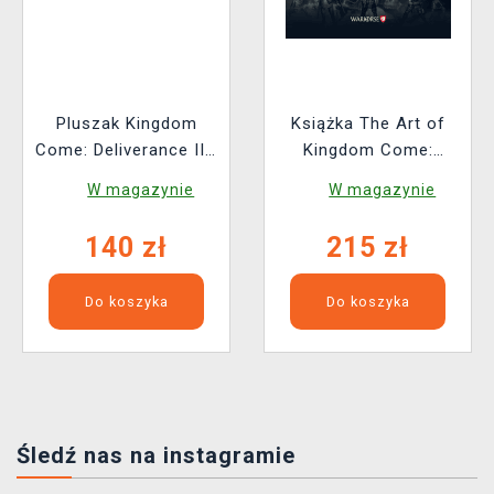
Pluszak Kingdom
Książka The Art of
Come: Deliverance II -
Kingdom Come:
Orzech (Youtooz)
Deliverance II [EN]
W magazynie
W magazynie
140 zł
215 zł
Do koszyka
Do koszyka
Śledź nas na instagramie