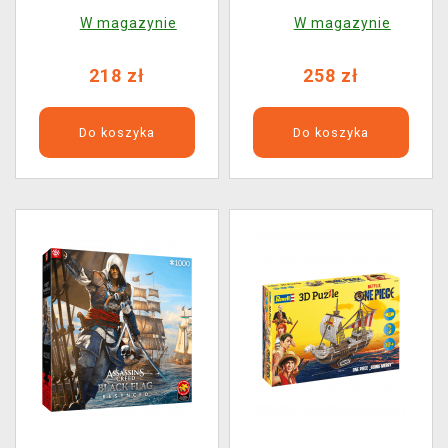
(drewniane)
Troski Fanart + Droga
W magazynie
W magazynie
na Troski + Keyart
218 zł
258 zł
Do koszyka
Do koszyka