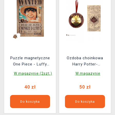
Puzzle magnetyczne
Ozdoba choinkowa
One Piece - Luffy
Harry Potter-
Wanted Poster
Marauder‘s map (z
W magazynie (2szt.)
W magazynie
puzzlami)
40 zł
50 zł
Do koszyka
Do koszyka