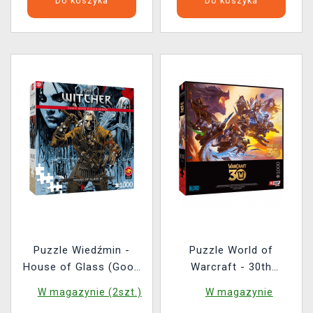
Do koszyka
Do koszyka
Puzzle Wiedźmin -
Puzzle World of
House of Glass (Good
Warcraft - 30th
Loot)
Anniversary (Good
W magazynie (2szt.)
W magazynie
Loot)