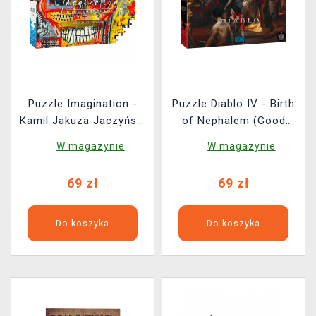
Puzzle Imagination -
Puzzle Diablo IV - Birth
Kamil Jakuza Jaczyński
of Nephalem (Good
40 HZ (Good Loot)
Loot)
W magazynie
W magazynie
69 zł
69 zł
Do koszyka
Do koszyka