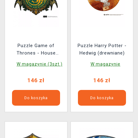
Puzzle Game of
Puzzle Harry Potter -
Thrones - House
Hedwig (drewniane)
Targaryen (drewniane)
W magazynie (3szt.)
W magazynie
146 zł
146 zł
Do koszyka
Do koszyka