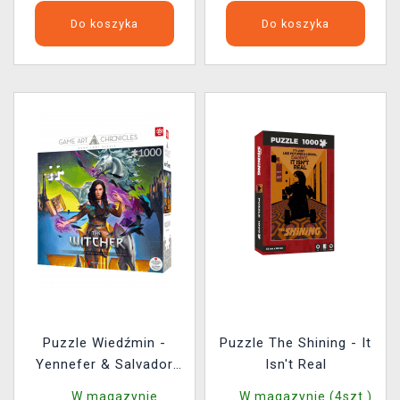
Do koszyka
Do koszyka
Puzzle Wiedźmin -
Puzzle The Shining - It
Yennefer & Salvador
Isn't Real
Dali (Game Art
W magazynie
W magazynie (4szt.)