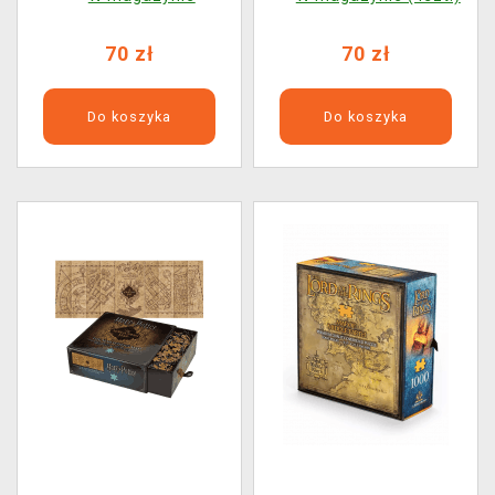
Chonicles) (Good Loot)
70 zł
70 zł
Do koszyka
Do koszyka