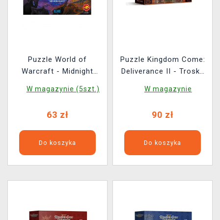
Puzzle World of
Puzzle Kingdom Come:
Warcraft - Midnight
Deliverance II - Trosky
Against the Void (Good
Fanart
W magazynie (5szt.)
W magazynie
Loot)
63 zł
90 zł
Do koszyka
Do koszyka