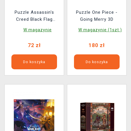
Puzzle Assassin's
Puzzle One Piece -
Creed Black Flag
Going Merry 3D
Resynced (Good Loot)
W magazynie
W magazynie (1szt.)
72 zł
180 zł
Do koszyka
Do koszyka