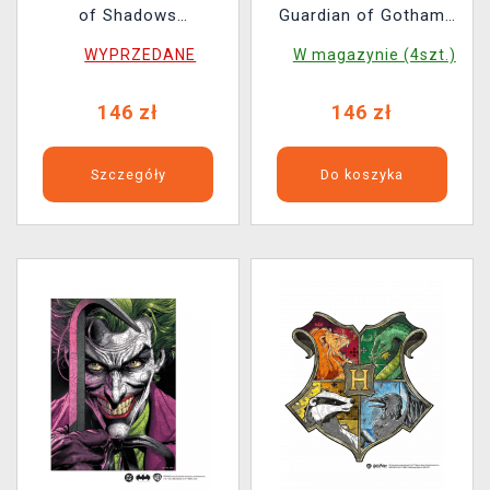
of Shadows
Guardian of Gotham
(drewniane)
(drewniane)
WYPRZEDANE
W magazynie (4szt.)
146 zł
146 zł
Szczegóły
Do koszyka