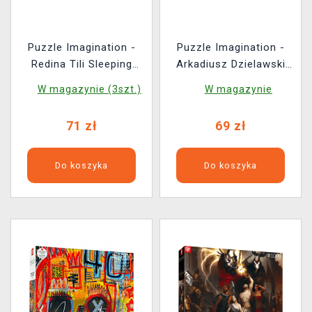
Puzzle Imagination -
Puzzle Imagination -
Redina Tili Sleeping
Arkadiusz Dzielawski
Giants (Good Loot)
Big Move (Good Loot)
W magazynie (3szt.)
W magazynie
71 zł
69 zł
Do koszyka
Do koszyka