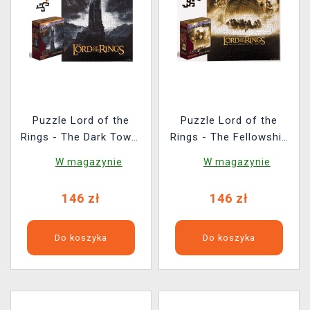
Puzzle Lord of the
Puzzle Lord of the
Rings - The Dark Tower
Rings - The Fellowship
of Barad-Dûr
of the Ring (drewniane)
W magazynie
W magazynie
(drewniane)
146 zł
146 zł
Do koszyka
Do koszyka