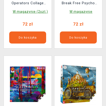
Operators Collage
Break Free Psycho
(Good Loot)
(Good Loot)
W magazynie (2szt.)
W magazynie
72 zł
72 zł
Do koszyka
Do koszyka