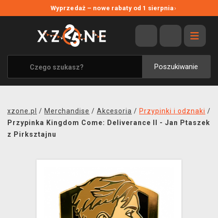
NOWE PROMOCJE
Wyprzedaż – nowe rabaty od 1 sierpnia
›
WYPRZEDAŻ
WSZYSTKIE MARKI
XZONE ORIGINALS
Poszukiwanie
UBRANIA I AKCESORIA
MERCHANDISE
xzone.pl
/
Merchandise
/
Akcesoria
/
Przypinki i odznaki
/
SOUNDTRACKI
Przypinka Kingdom Come: Deliverance II - Jan Ptaszek
z Pirksztajnu
GRY TOWARZYSKIE
BLOG
KONTAKT
TRANSPORT