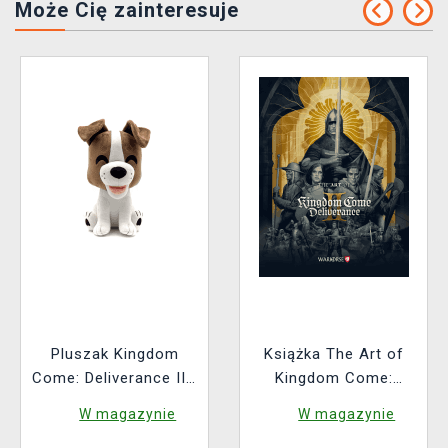
Może Cię zainteresuje
Pluszak Kingdom
Książka The Art of
Come: Deliverance II -
Kingdom Come:
Orzech (Youtooz)
Deliverance II [EN]
W magazynie
W magazynie