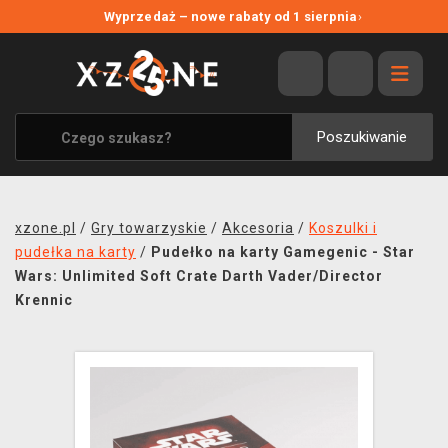
NOWE PROMOCJE
Wyprzedaż – nowe rabaty od 1 sierpnia
›
WYPRZEDAŻ
WSZYSTKIE MARKI
XZONE ORIGINALS
Poszukiwanie
UBRANIA I AKCESORIA
MERCHANDISE
xzone.pl
/
Gry towarzyskie
/
Akcesoria
/
Koszulki i
SOUNDTRACKI
pudełka na karty
/
Pudełko na karty Gamegenic - Star
Wars: Unlimited Soft Crate Darth Vader/Director
GRY TOWARZYSKIE
Krennic
BLOG
KONTAKT
TRANSPORT