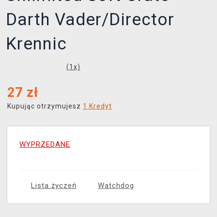
Darth Vader/Director
Krennic
(
1
x)
27
zł
Kupując otrzymujesz
1 Kredyt
WYPRZEDANE
Lista życzeń
Watchdog