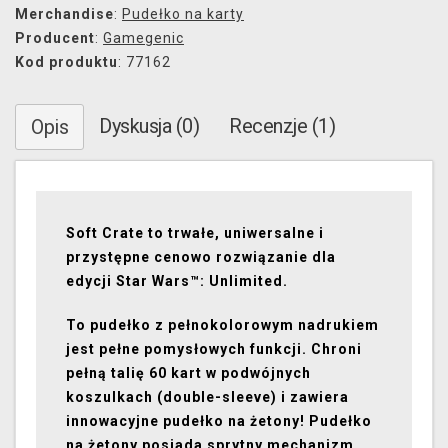
Merchandise
:
Pudełko na karty
Producent
:
Gamegenic
Kod produktu
: 77162
Dyskusja (0)
Recenzje (1)
Opis
Soft Crate to trwałe, uniwersalne i
przystępne cenowo rozwiązanie dla
edycji Star Wars™: Unlimited.
To pudełko z pełnokolorowym nadrukiem
jest pełne pomysłowych funkcji. Chroni
pełną talię 60 kart w podwójnych
koszulkach (double-sleeve) i zawiera
innowacyjne pudełko na żetony! Pudełko
na żetony posiada sprytny mechanizm