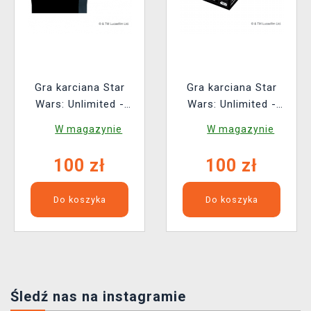
Gra karciana Star
Gra karciana Star
Wars: Unlimited -
Wars: Unlimited -
Ashes of the Empire
Ashes of the Empire
W magazynie
W magazynie
Carbonite Booster (16
Spotlight Deck (Luke
kart)
Skywalker)
100 zł
100 zł
Do koszyka
Do koszyka
Śledź nas na instagramie