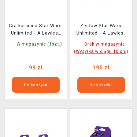
Gra karciana Star Wars:
Zestaw Star Wars:
Unlimited - A Lawless
Unlimited - A Lawless
Time Spotlight Deck
Time Spotlight Deck
W magazynie (1szt.)
Brak w magazynie
(Jabba the Hutt)
(Jabba the Hutt) +
(Wysyłka w ciągu 10 dni)
Spotlight Deck (Leia
Organa)
99 zł
195 zł
Do koszyka
Do koszyka