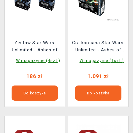
Zestaw Star Wars:
Gra karciana Star Wars:
Unlimited - Ashes of
Unlimited - Ashes of
the Empire - Luke
the Empire Carbonite
W magazynie (4szt.)
W magazynie (1szt.)
Skywalker Spotlight
Booster Box (12
Deck + Emperor
boosterów)
186 zł
1.091 zł
Palpatine Spotlight Deck
Do koszyka
Do koszyka