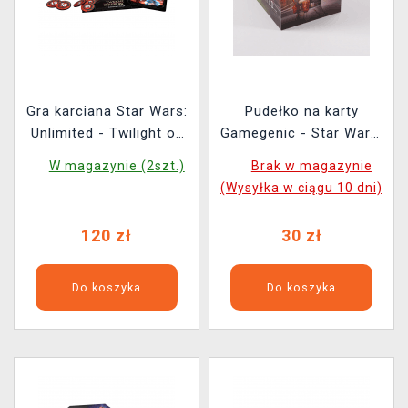
Gra karciana Star Wars:
Pudełko na karty
Unlimited - Twilight of
Gamegenic - Star Wars:
the Republic Prerelease
Unlimited Soft Crate
W magazynie (2szt.)
Brak w magazynie
Pack
Obi-Wan/Darth Maul
(Wysyłka w ciągu 10 dni)
120 zł
30 zł
Do koszyka
Do koszyka