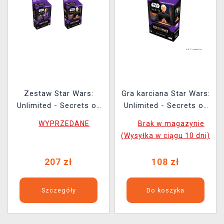
Zestaw Star Wars:
Gra karciana Star Wars:
Unlimited - Secrets of
Unlimited - Secrets of
Power Spotlight Deck
Power Spotlight Deck
WYPRZEDANE
Brak w magazynie
(Chancellor Palpatine) +
(Chancellor Palpatine)
(Wysyłka w ciągu 10 dni)
Spotlight Deck (Padmé
Amidala)
207 zł
108 zł
Szczegóły
Do koszyka