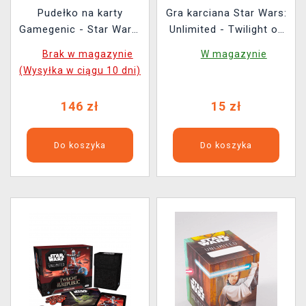
Pudełko na karty
Gra karciana Star Wars:
Gamegenic - Star Wars:
Unlimited - Twilight of
Unlimited Twin Suns
the Republic Booster
Brak w magazynie
W magazynie
Deck Pod White/Black
(16 kart)
(Wysyłka w ciągu 10 dni)
146 zł
15 zł
Do koszyka
Do koszyka