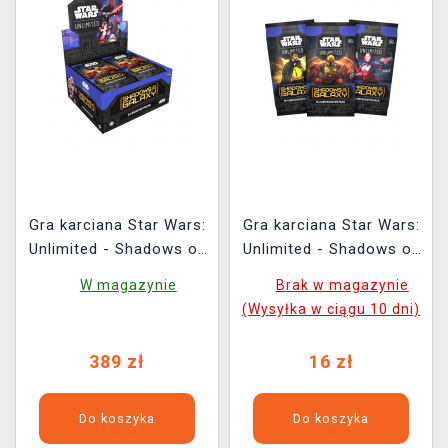
Gra karciana Star Wars:
Gra karciana Star Wars:
Unlimited - Shadows of
Unlimited - Shadows of
the Galaxy Booster Box
the Galaxy Booster (16
W magazynie
Brak w magazynie
(24 boostery)
kart)
(Wysyłka w ciągu 10 dni)
389 zł
16 zł
Do koszyka
Do koszyka