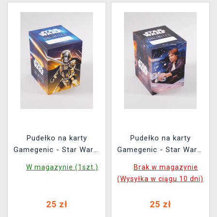
Pudełko na karty
Pudełko na karty
Gamegenic - Star Wars:
Gamegenic - Star Wars:
Unlimited Soft Crate
Unlimited Soft Crate
W magazynie (1szt.)
Brak w magazynie
Captain Phasma
Han Solo Millenium
(Wysyłka w ciągu 10 dni)
Stormtrooper
Falcon
25 zł
25 zł