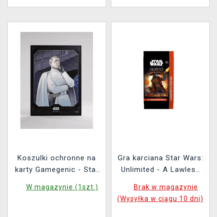
Koszulki ochronne na
Gra karciana Star Wars:
karty Gamegenic - Star
Unlimited - A Lawless
Wars: Unlimited:
Time Carbonite Booster
W magazynie (1szt.)
Brak w magazynie
Premium Art Sleeves
(16 kart)
(Wysyłka w ciągu 10 dni)
Director Krennic (60
szt.)