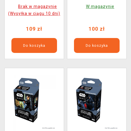
the Empire Prerelease
the Empire Carbonite
Brak w magazynie
W magazynie
Box
Booster (16 kart)
(Wysyłka w ciągu 10 dni)
109 zł
100 zł
Do koszyka
Do koszyka