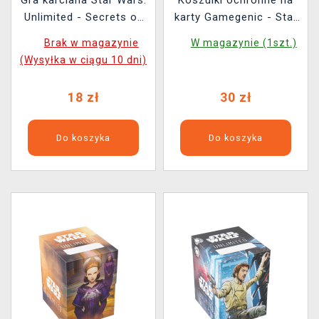
Unlimited - Secrets of
karty Gamegenic - Star
Power Booster (16 kart)
Wars: Unlimited:
Brak w magazynie
W magazynie (1szt.)
Premium Art Sleeves
(Wysyłka w ciągu 10 dni)
Cassian Andor (60 szt.)
18 zł
30 zł
Do koszyka
Do koszyka