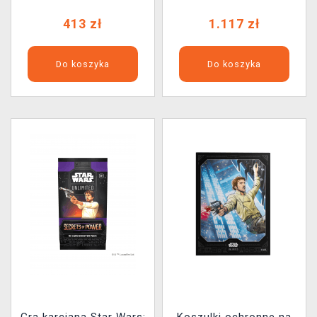
boostery)
413 zł
1.117 zł
Do koszyka
Do koszyka
Gra karciana Star Wars:
Koszulki ochronne na