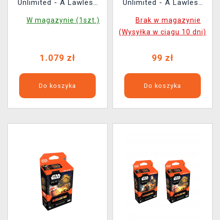
Unlimited - A Lawless
Unlimited - A Lawless
Time Carbonite Booster
Time Spotlight Deck
W magazynie (1szt.)
Brak w magazynie
Box (12 boosterów)
(Leia Organa)
(Wysyłka w ciągu 10 dni)
1.079 zł
99 zł
Do koszyka
Do koszyka