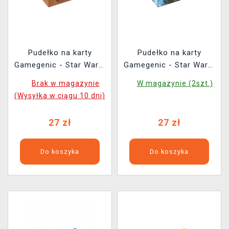
Pudełko na karty
Pudełko na karty
Gamegenic - Star Wars:
Gamegenic - Star Wars:
Unlimited Soft Crate
Unlimited Soft Crate
Brak w magazynie
W magazynie (2szt.)
Palpatine/Padme
Andor/Dedra Meero
(Wysyłka w ciągu 10 dni)
27 zł
27 zł
Do koszyka
Do koszyka