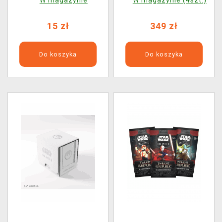
kart)
(24 boostery)
15 zł
349 zł
Do koszyka
Do koszyka