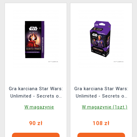
Gra karciana Star Wars:
Gra karciana Star Wars:
Unlimited - Secrets of
Unlimited - Secrets of
Power Carbonite
Power Spotlight Deck
W magazynie
W magazynie (1szt.)
Booster (16 kart)
(Padmé Amidala)
90 zł
108 zł