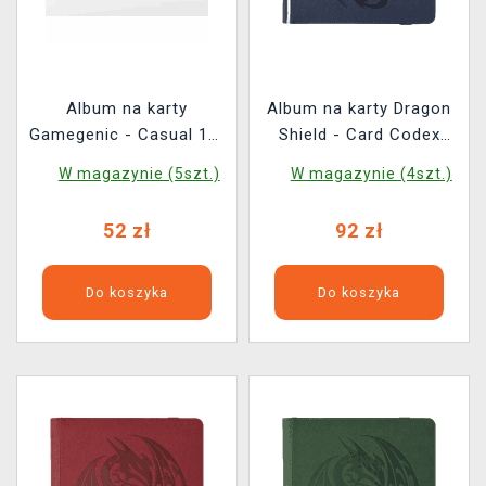
Album na karty
Album na karty Dragon
Gamegenic - Casual 18-
Shield - Card Codex
pocket Purple
Portfolio 360 Midnight
W magazynie (5szt.)
W magazynie (4szt.)
Blue
52 zł
92 zł
Do koszyka
Do koszyka