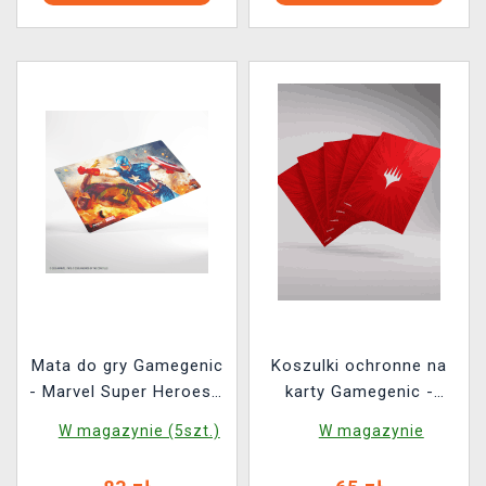
Mata do gry Gamegenic
Koszulki ochronne na
- Marvel Super Heroes -
karty Gamegenic -
Captain America,
Marvel Super Heroes -
W magazynie (5szt.)
W magazynie
Super-Soldier
Premium Double
Sleeving Comic Burst