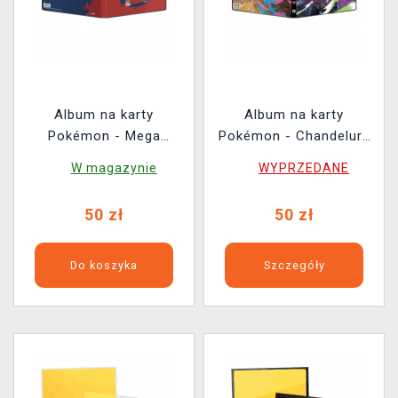
Album na karty
Album na karty
Pokémon - Mega
Pokémon - Chandelure
Charizard X & Y 9-
& Darkrai 9-Pocket
W magazynie
WYPRZEDANE
Pocket Binder (180 kart)
Binder (180 kart)
50 zł
50 zł
Do koszyka
Szczegóły