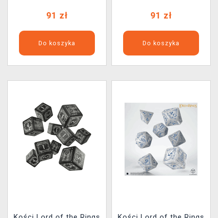
91 zł
91 zł
Do koszyka
Do koszyka
Kości Lord of the Rings
Kości Lord of the Rings