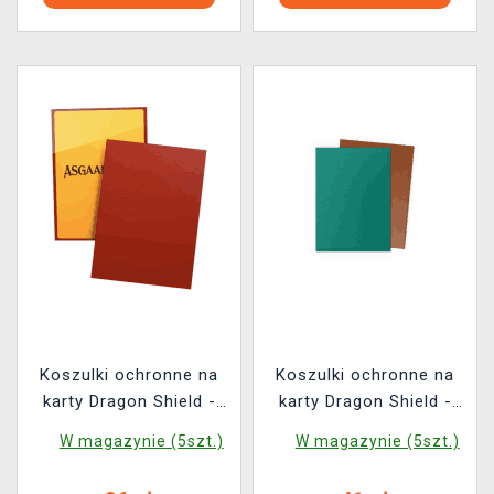
Koszulki ochronne na
Koszulki ochronne na
karty Dragon Shield -
karty Dragon Shield -
Asgaardian Sleeve:
Matte Dual Sleeves
W magazynie (5szt.)
W magazynie (5szt.)
Fiery Red Standard (104
Power & Copper (100
szt.)
szt.)