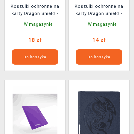
Koszulki ochronne na
Koszulki ochronne na
karty Dragon Shield -
karty Dragon Shield -
Board Game Sleeves
Board Game Sleeves
W magazynie
W magazynie
Common Standard
American Mini
Clear/Non-Glare (100
Clear/Non-Glare (100
18 zł
14 zł
szt.)
szt.)
Do koszyka
Do koszyka