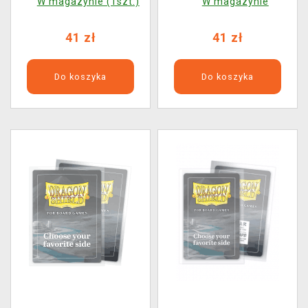
W magazynie (1szt.)
W magazynie
Ember (100 szt.)
Lightning (100 szt.)
41 zł
41 zł
Do koszyka
Do koszyka