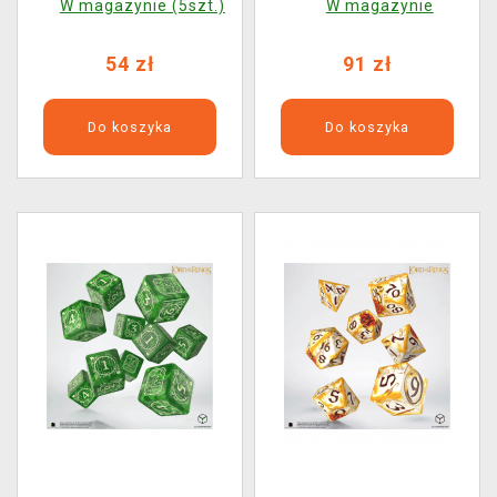
W magazynie (5szt.)
W magazynie
54 zł
91 zł
Do koszyka
Do koszyka