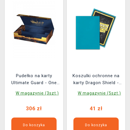
Pudełko na karty
Koszulki ochronne na
Ultimate Guard - One
karty Dragon Shield -
Piece (Omnihive 1000+
Turquoise Matte (100
W magazynie (3szt.)
W magazynie (5szt.)
Xenoskin)
szt.)
306 zł
41 zł
Do koszyka
Do koszyka