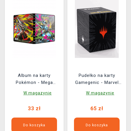
Album na karty
Pudełko na karty
Pokémon - Mega
Gamegenic - Marvel
Evolution: Pitch Black 4-
Super Heroes - Bastion
W magazynie
W magazynie
Pocket Portfolio
100+ XL Comic Burst
Black
33 zł
65 zł
Do koszyka
Do koszyka