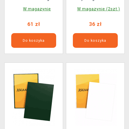
Charizard X & Y
Asgaardian Sleeve:
W magazynie
W magazynie (2szt.)
Royal Blue Standard
(104 szt.)
61 zł
36 zł
Do koszyka
Do koszyka