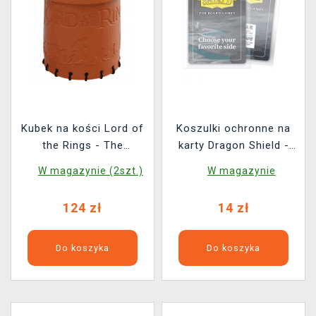
Kubek na kości Lord of
Koszulki ochronne na
the Rings - The
karty Dragon Shield -
Fellowship of the Ring
Board Game Sleeves
W magazynie (2szt.)
W magazynie
(skórzany)
European Mini
Clear/Non-Glare (100
124 zł
14 zł
ks)
Do koszyka
Do koszyka