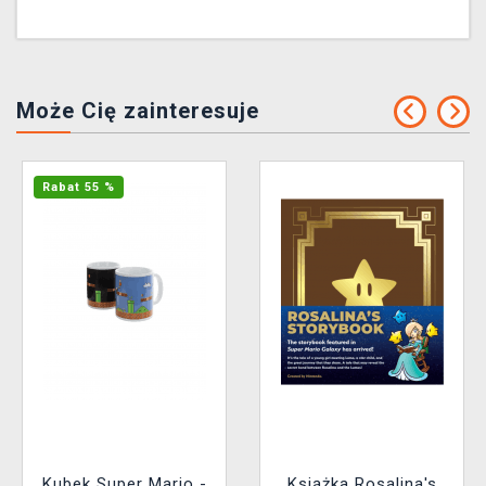
Może Cię zainteresuje
Rabat 55 %
Kubek Super Mario -
Książka Rosalina's