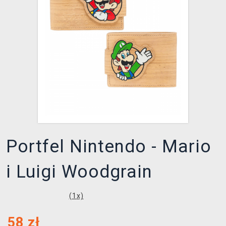
XZONE KLUB
Portfel Nintendo - Mario
i Luigi Woodgrain
(
1
x)
58
zł