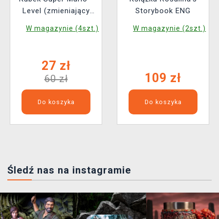
Level (zmieniający
Storybook ENG
kolor)
W magazynie (4szt.)
W magazynie (2szt.)
27 zł
109 zł
60 zł
Do koszyka
Do koszyka
Śledź nas na instagramie