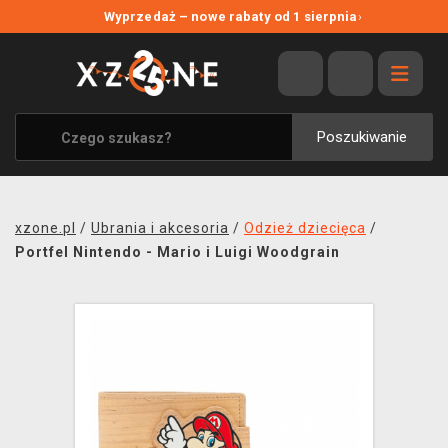
NOWE PROMOCJE
Wyprzedaż – nowe rabaty od 1 sierpnia
›
WYPRZEDAŻ
WSZYSTKIE MARKI
XZONE ORIGINALS
Poszukiwanie
UBRANIA I AKCESORIA
MERCHANDISE
xzone.pl
/
Ubrania i akcesoria
/
Odzież dziecięca
/
SOUNDTRACKI
Portfel Nintendo - Mario i Luigi Woodgrain
GRY TOWARZYSKIE
BLOG
KONTAKT
TRANSPORT