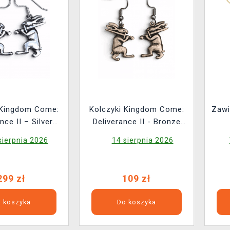
 Kingdom Come:
Kolczyki Kingdom Come:
Zawi
nce II – Silver
Deliverance II - Bronze
Rabbit
Rabbit
sierpnia 2026
14 sierpnia 2026
299 zł
109 zł
 koszyka
Do koszyka