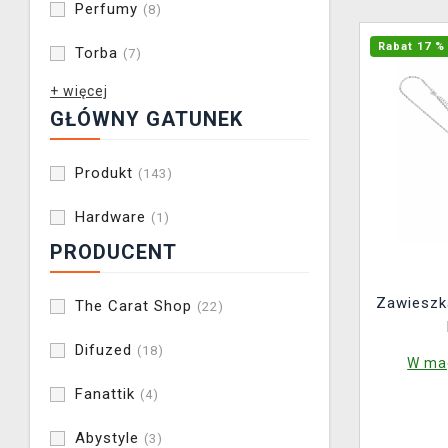
Perfumy
(8)
Rabat 17 %
Torba
(7)
+ więcej
GŁÓWNY GATUNEK
Produkt
(143)
Hardware
(1)
PRODUCENT
Zawieszka
The Carat Shop
(22)
Difuzed
(18)
W mag
Fanattik
(4)
Abystyle
(3)