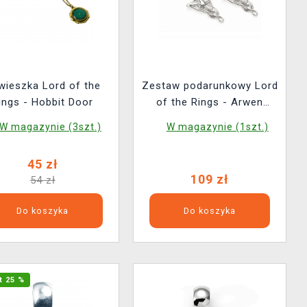
wieszka Lord of the
Zestaw podarunkowy Lord
ings - Hobbit Door
of the Rings - Arwen
Evenstar (zawieszka,
W magazynie (3szt.)
W magazynie (1szt.)
kolczyki)
45 zł
109 zł
54 zł
Do koszyka
Do koszyka
t 25 %