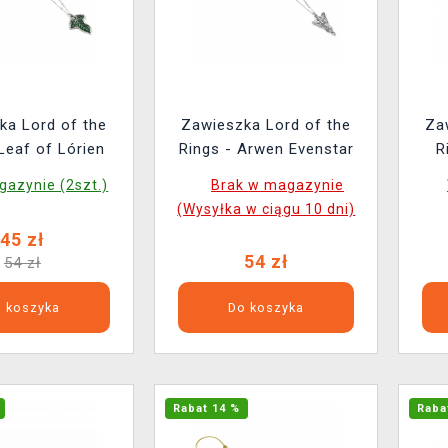
ka Lord of the
Zawieszka Lord of the
Za
Leaf of Lórien
Rings - Arwen Evenstar
R
azynie (2szt.)
Brak w magazynie
(Wysyłka w ciągu 10 dni)
45 zł
54 zł
54 zł
 koszyka
Do koszyka
Rabat 14 %
Raba