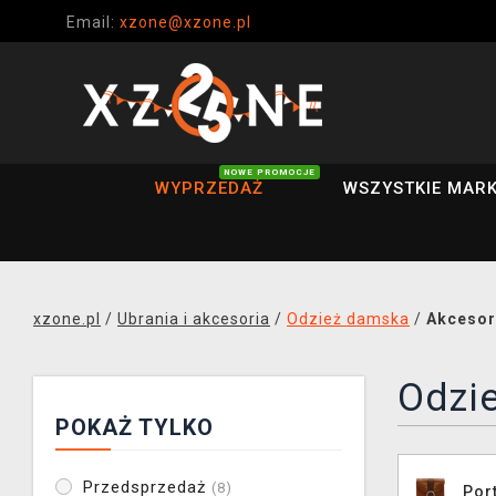
Email:
xzone@xzone.pl
NOWE PROMOCJE
WYPRZEDAŻ
WSZYSTKIE MARK
xzone.pl
/
Ubrania i akcesoria
/
Odzież damska
/
Akcesor
Odzi
POKAŻ TYLKO
Przedsprzedaż
(8)
Port