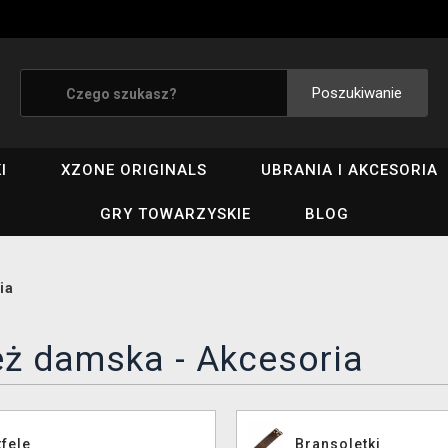
Poszukiwanie
I
XZONE ORIGINALS
UBRANIA I AKCESORIA
GRY TOWARZYSKIE
BLOG
ia
eż damska - Akcesoria
fele
Bransoletki