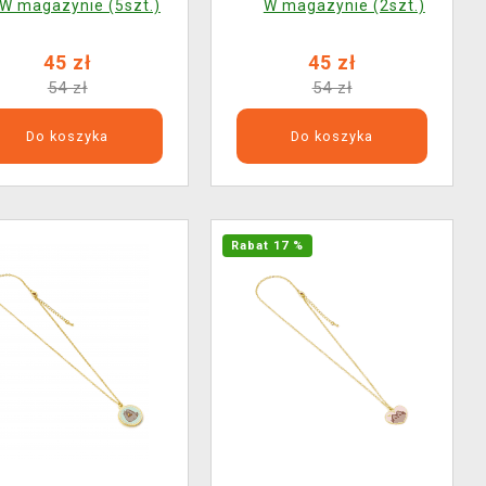
W magazynie (5szt.)
W magazynie (2szt.)
45 zł
45 zł
54 zł
54 zł
Do koszyka
Do koszyka
Rabat 17 %