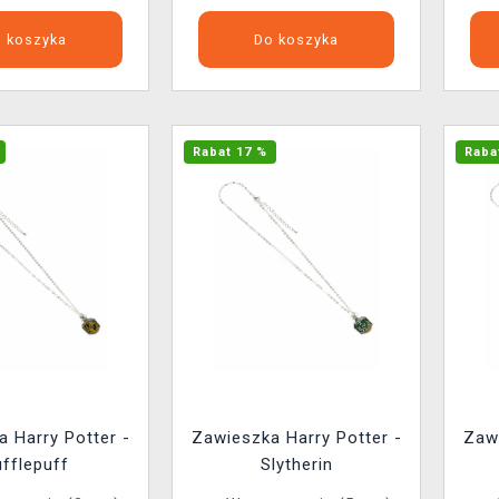
 koszyka
Do koszyka
Rabat 17 %
Raba
 Harry Potter -
Zawieszka Harry Potter -
Zawi
fflepuff
Slytherin