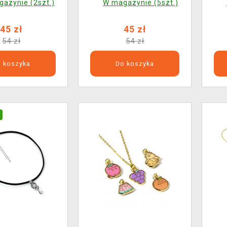
azynie (2szt.)
W magazynie (5szt.)
45 zł
45 zł
54 zł
54 zł
 koszyka
Do koszyka