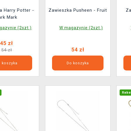
 Harry Potter -
Zawieszka Pusheen - Fruit
Za
ark Mark
azynie (2szt.)
W magazynie (2szt.)
45 zł
54 zł
54 zł
 koszyka
Do koszyka
Raba