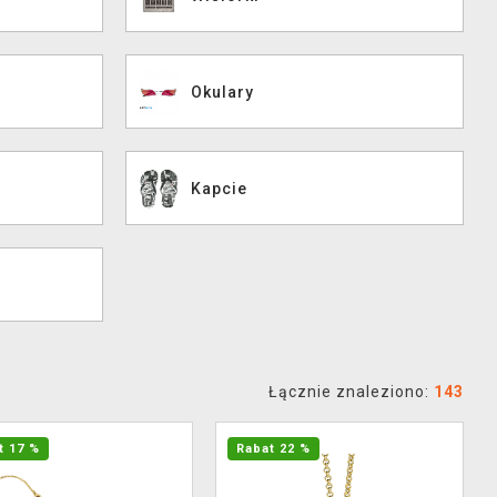
Okulary
Kapcie
Łącznie znaleziono:
143
t 17 %
Rabat 22 %