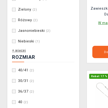
Zawieszka
Zielony
(2)
D
Różowy
(2)
W mag
Jasnoniebieski
(2)
Niebieski
(1)
+ więcej
Do
ROZMIAR
40/41
(2)
Rabat 17 %
30/31
(2)
36/37
(2)
40
(2)