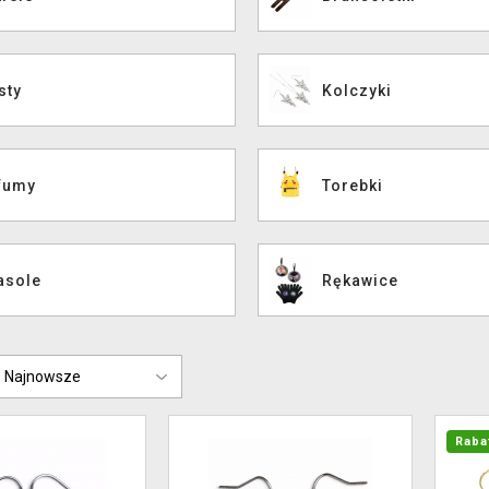
sty
Kolczyki
fumy
Torebki
asole
Rękawice
Raba