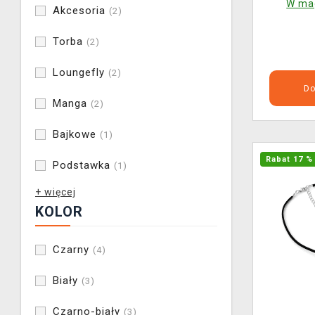
W mag
Akcesoria
(2)
Torba
(2)
Loungefly
(2)
Do
Manga
(2)
Bajkowe
(1)
Rabat 17 %
Podstawka
(1)
+ więcej
KOLOR
Czarny
(4)
Biały
(3)
Czarno-biały
(3)