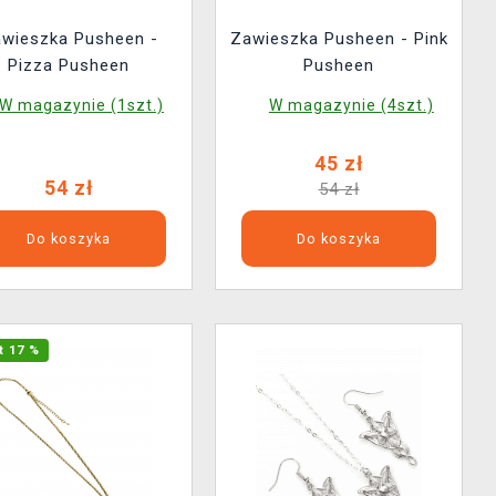
wieszka Pusheen -
Zawieszka Pusheen - Pink
Pizza Pusheen
Pusheen
W magazynie (1szt.)
W magazynie (4szt.)
45 zł
54 zł
54 zł
Do koszyka
Do koszyka
t 17 %