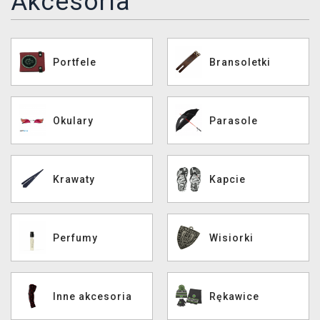
Akcesoria
XZONE KLUB
Portfele
Bransoletki
Okulary
Parasole
Krawaty
Kapcie
Perfumy
Wisiorki
Inne akcesoria
Rękawice