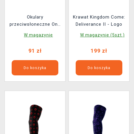
Okulary
Krawat Kingdom Come:
przeciwsłoneczne One
Deliverance II - Logo
Piece - Doflamingo
W magazynie
W magazynie (5szt.)
91 zł
199 zł
Do koszyka
Do koszyka