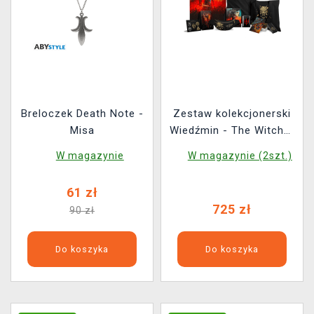
Breloczek Death Note -
Zestaw kolekcjonerski
Misa
Wiedźmin - The Witcher
3: Wild Hunt Anniversary
W magazynie
W magazynie (2szt.)
Monster Slayer Kit
61 zł
725 zł
90 zł
Do koszyka
Do koszyka