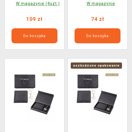
Zając z brązu
(portfel, brelok)
W magazynie (4szt.)
W magazynie
109 zł
74 zł
Do koszyka
Do koszyka
uszkodzone opakowanie