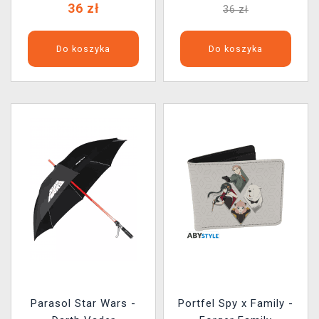
36 zł
36 zł
Do koszyka
Do koszyka
Parasol Star Wars -
Portfel Spy x Family -