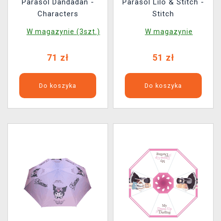
Parasol Dandadan -
Parasol Lilo & Stitch -
Characters
Stitch
W magazynie (3szt.)
W magazynie
71 zł
51 zł
Do koszyka
Do koszyka