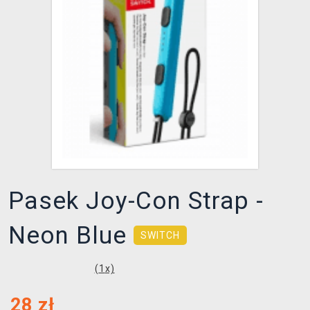
XZONE KLUB
Pasek Joy-Con Strap -
Neon Blue
SWITCH
(
1
x)
28
zł