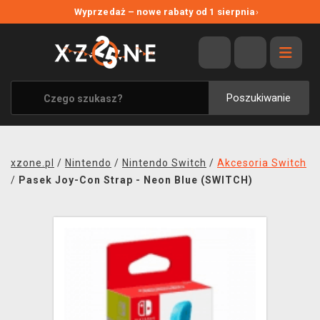
NOWE PROMOCJE
Wyprzedaż – nowe rabaty od 1 sierpnia
›
WYPRZEDAŻ
WSZYSTKIE MARKI
XZONE ORIGINALS
Poszukiwanie
UBRANIA I AKCESORIA
MERCHANDISE
xzone.pl
/
Nintendo
/
Nintendo Switch
/
Akcesoria Switch
SOUNDTRACKI
/
Pasek Joy-Con Strap - Neon Blue (SWITCH)
GRY TOWARZYSKIE
BLOG
KONTAKT
TRANSPORT