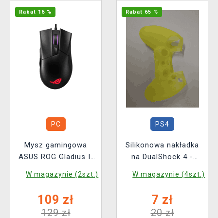
Rabat 16 %
Rabat 65 %
PC
PS4
Mysz gamingowa
Silikonowa nakładka
ASUS ROG Gladius II
na DualShock 4 -
Core
neonowo żółta
W magazynie (2szt.)
W magazynie (4szt.)
109 zł
7 zł
129 zł
20 zł