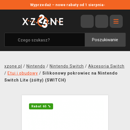
NOWE PROMOCJE
Wyprzedaż – nowe rabaty od 1 sierpnia
›
WYPRZEDAŻ
WSZYSTKIE MARKI
XZONE ORIGINALS
Poszukiwanie
UBRANIA I AKCESORIA
MERCHANDISE
xzone.pl
/
Nintendo
/
Nintendo Switch
/
Akcesoria Switch
SOUNDTRACKI
/
Etui i obudowy
/
Silikonowy pokrowiec na Nintendo
Switch Lite (żółty) (SWITCH)
GRY TOWARZYSKIE
BLOG
Rabat 65 %
KONTAKT
TRANSPORT