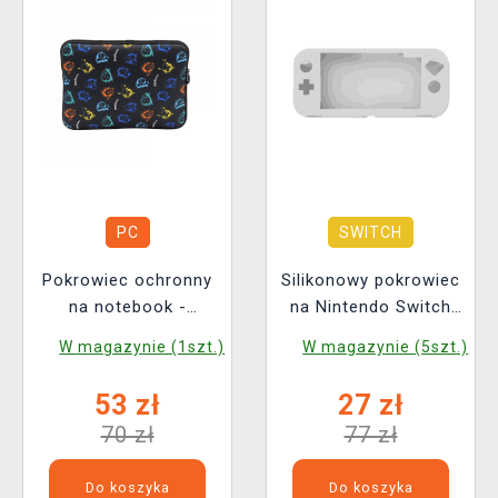
PC
SWITCH
Pokrowiec ochronny
Silikonowy pokrowiec
na notebook -
na Nintendo Switch
Pokémon Graffiti
Lite (przeźrostyczny)
W magazynie (1szt.)
W magazynie (5szt.)
53 zł
27 zł
70 zł
77 zł
Do koszyka
Do koszyka