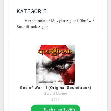
KATEGORIE
Merchandise
/
Muzyka z gier i filmów
/
Soundtrack z gier
God of War III (Original Soundtrack)
Gerard Marino
2010
Słuchaj na Spotify