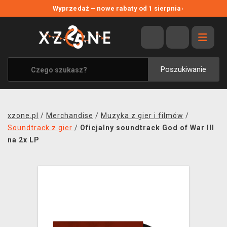
NOWE PROMOCJE
Wyprzedaż – nowe rabaty od 1 sierpnia
›
WYPRZEDAŻ
WSZYSTKIE MARKI
XZONE ORIGINALS
Poszukiwanie
UBRANIA I AKCESORIA
MERCHANDISE
xzone.pl
/
Merchandise
/
Muzyka z gier i filmów
/
SOUNDTRACKI
Soundtrack z gier
/
Oficjalny soundtrack God of War III
na 2x LP
GRY TOWARZYSKIE
BLOG
KONTAKT
TRANSPORT