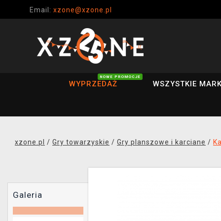
Email:
xzone@xzone.pl
NOWE PROMOCJE
WYPRZEDAŻ
WSZYSTKIE MARK
xzone.pl
/
Gry towarzyskie
/
Gry planszowe i karciane
/
Ka
Galeria