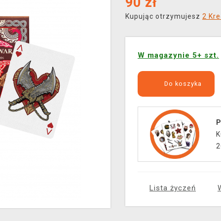
90
zł
Kupując otrzymujesz
2 Kre
W magazynie 5+ szt.
Do koszyka
P
K
2
Lista życzeń