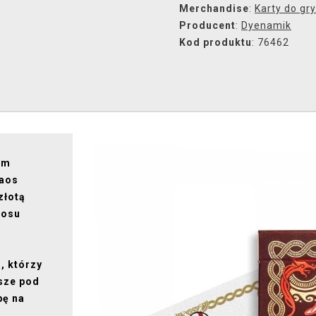
Merchandise
:
Karty do gry
Producent
:
Dyenamik
Kod produktu
: 76462
ym
haos
złotą
aosu
, którzy
sze pod
bę na