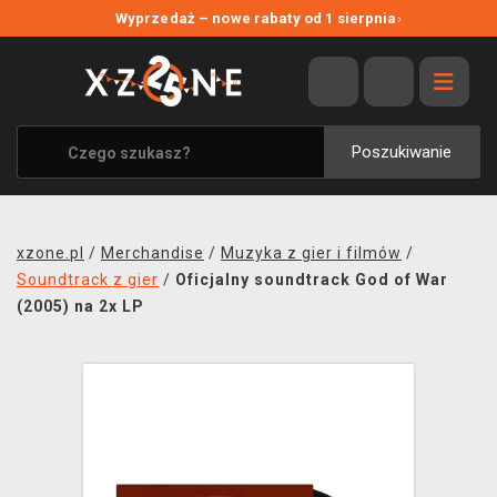
NOWE PROMOCJE
Wyprzedaż – nowe rabaty od 1 sierpnia
›
WYPRZEDAŻ
WSZYSTKIE MARKI
XZONE ORIGINALS
Poszukiwanie
UBRANIA I AKCESORIA
MERCHANDISE
xzone.pl
/
Merchandise
/
Muzyka z gier i filmów
/
SOUNDTRACKI
Soundtrack z gier
/
Oficjalny soundtrack God of War
(2005) na 2x LP
GRY TOWARZYSKIE
BLOG
KONTAKT
TRANSPORT