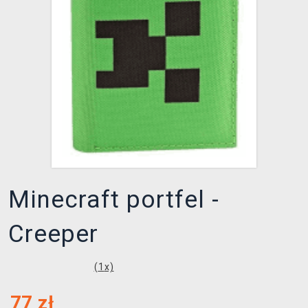
XZONE KLUB
Minecraft portfel -
Creeper
(
1
x)
77
zł