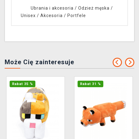
Ubrania i akcesoria
/
Odzież męska /
Unisex
/
Akcesoria
/
Portfele
Może Cię zainteresuje
Rabat 35 %
Rabat 31 %