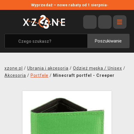
NOWE PROMOCJE
Wyprzedaż – nowe rabaty od 1 sierpnia
›
WYPRZEDAŻ
WSZYSTKIE MARKI
XZONE ORIGINALS
Poszukiwanie
UBRANIA I AKCESORIA
MERCHANDISE
xzone.pl
/
Ubrania i akcesoria
/
Odzież męska / Unisex
/
SOUNDTRACKI
Akcesoria
/
Portfele
/
Minecraft portfel - Creeper
GRY TOWARZYSKIE
BLOG
KONTAKT
TRANSPORT