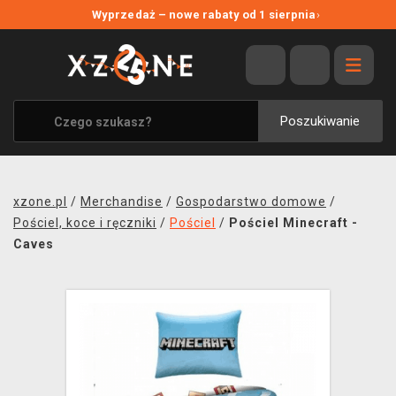
NOWE PROMOCJE
Wyprzedaż – nowe rabaty od 1 sierpnia
›
WYPRZEDAŻ
WSZYSTKIE MARKI
XZONE ORIGINALS
Poszukiwanie
UBRANIA I AKCESORIA
MERCHANDISE
xzone.pl
/
Merchandise
/
Gospodarstwo domowe
/
SOUNDTRACKI
Pościel, koce i ręczniki
/
Pościel
/
Pościel Minecraft -
Caves
GRY TOWARZYSKIE
BLOG
KONTAKT
TRANSPORT