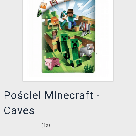
XZONE KLUB
Pościel Minecraft -
Caves
(
1
x)