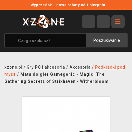
NOWE PROMOCJE
Wyprzedaż – nowe rabaty od 1 sierpnia
›
WYPRZEDAŻ
WSZYSTKIE MARKI
XZONE ORIGINALS
Poszukiwanie
UBRANIA I AKCESORIA
MERCHANDISE
xzone.pl
/
Gry PC i akcesoria
/
Akcesoria
/
Podkładki pod
SOUNDTRACKI
mysz
/
Mata do gier Gamegenic - Magic: The
Gathering Secrets of Strixhaven - Witherbloom
GRY TOWARZYSKIE
BLOG
KONTAKT
TRANSPORT