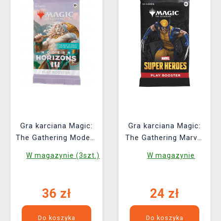
Gra karciana Magic:
Gra karciana Magic:
The Gathering Modern
The Gathering Marvel
Horizons 3 - Play
Super Heroes - Play
W magazynie (3szt.)
W magazynie
Booster (14 kart)
Booster (14 kart)
36 zł
24 zł
Do koszyka
Do koszyka