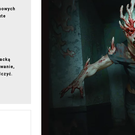
 nowych
ute
racką
rwanie,
lczyć.