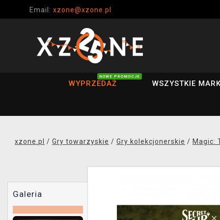
Email:
xzone@xzone.pl
NOWE PROMOCJE
WYPRZEDAŻ
WSZYSTKIE MARK
xzone.pl
/
Gry towarzyskie
/
Gry kolekcjonerskie
/
Magic: 
Galeria