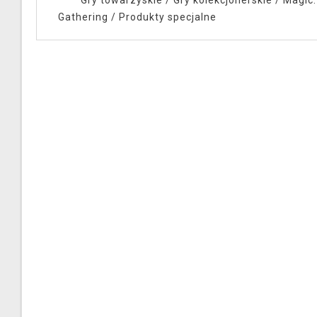
Gry towarzyskie
/
Gry kolekcjonerskie
/
Magic:
Gathering
/
Produkty specjalne