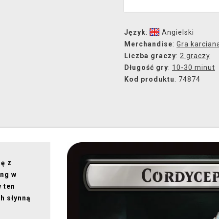
Język
:
Angielski
Merchandise
:
Gra karcian
Liczba graczy
:
2 graczy
Długość gry
:
10-30 minut
Kod produktu
: 74874
ię z
ing w
w ten
h słynną