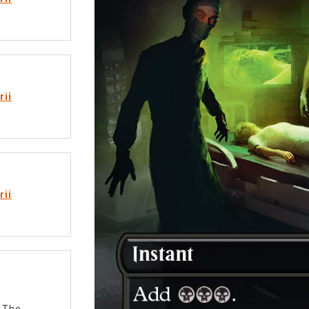
rii
rii