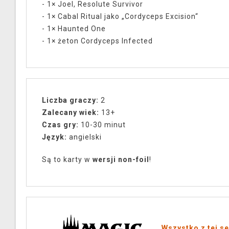
- 1× Joel, Resolute Survivor
- 1× Cabal Ritual jako „Cordyceps Excision“
- 1× Haunted One
- 1× żeton Cordyceps Infected
Liczba graczy:
2
Zalecany wiek:
13+
Czas gry:
10-30 minut
Język:
angielski
Są to karty w
wersji non-foil
!
Wszystko z tej se