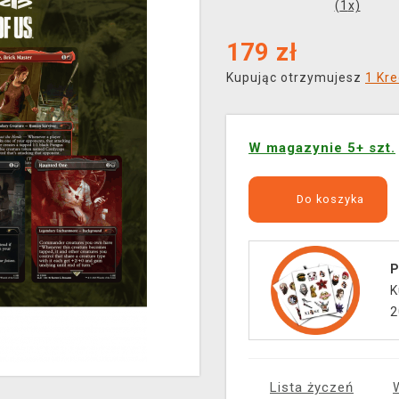
(
1
x)
179
zł
Kupując otrzymujesz
1 Kre
W magazynie 5+ szt.
Do koszyka
P
K
2
Lista życzeń