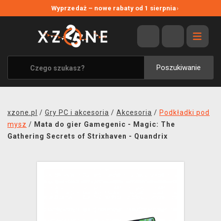
NOWE PROMOCJE
Wyprzedaż – nowe rabaty od 1 sierpnia
›
WYPRZEDAŻ
WSZYSTKIE MARKI
XZONE ORIGINALS
Poszukiwanie
UBRANIA I AKCESORIA
MERCHANDISE
xzone.pl
/
Gry PC i akcesoria
/
Akcesoria
/
Podkładki pod
SOUNDTRACKI
mysz
/
Mata do gier Gamegenic - Magic: The
Gathering Secrets of Strixhaven - Quandrix
GRY TOWARZYSKIE
BLOG
KONTAKT
TRANSPORT