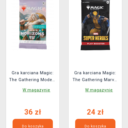
Gra karciana Magic:
Gra karciana Magic:
The Gathering Modern
The Gathering Marvel
Horizons 3 - Play
Super Heroes - Play
W magazynie
W magazynie
Booster (14 kart)
Booster (14 kart)
36 zł
24 zł
Do koszyka
Do koszyka