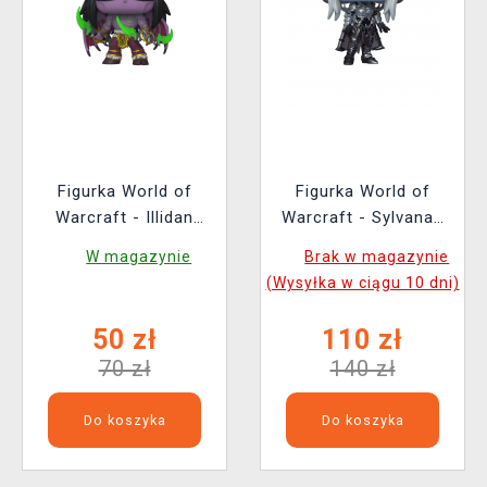
Figurka World of
Figurka World of
Warcraft - Illidan
Warcraft - Sylvanas
(Funko POP! Games
Chase (Funko POP!
W magazynie
Brak w magazynie
1101)
Games 990)
(Wysyłka w ciągu 10 dni)
50 zł
110 zł
70 zł
140 zł
Do koszyka
Do koszyka