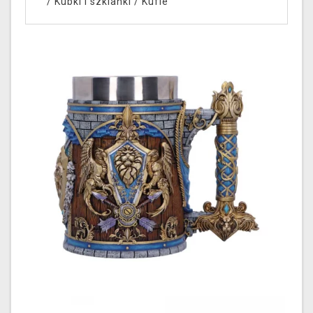
/
Kubki i szklanki
/
Kufle