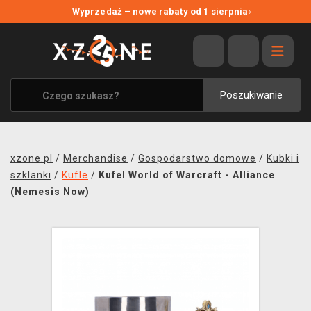
NOWE PROMOCJE
Wyprzedaż – nowe rabaty od 1 sierpnia
›
WYPRZEDAŻ
WSZYSTKIE MARKI
XZONE ORIGINALS
Poszukiwanie
UBRANIA I AKCESORIA
MERCHANDISE
xzone.pl
/
Merchandise
/
Gospodarstwo domowe
/
Kubki i
SOUNDTRACKI
szklanki
/
Kufle
/
Kufel World of Warcraft - Alliance
(Nemesis Now)
GRY TOWARZYSKIE
BLOG
KONTAKT
TRANSPORT