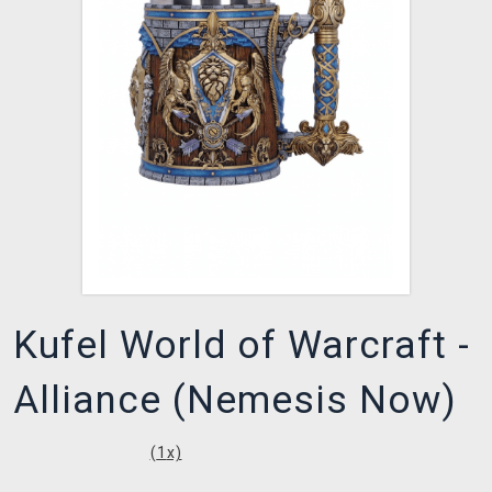
XZONE KLUB
Kufel World of Warcraft -
Alliance (Nemesis Now)
(
1
x)