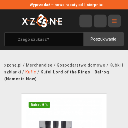
NOWE PROMOCJE
Wyprzedaż – nowe rabaty od 1 sierpnia
›
WYPRZEDAŻ
WSZYSTKIE MARKI
XZONE ORIGINALS
Poszukiwanie
UBRANIA I AKCESORIA
MERCHANDISE
xzone.pl
/
Merchandise
/
Gospodarstwo domowe
/
Kubki i
SOUNDTRACKI
szklanki
/
Kufle
/
Kufel Lord of the Rings - Balrog
(Nemesis Now)
GRY TOWARZYSKIE
BLOG
Rabat 8 %
KONTAKT
TRANSPORT