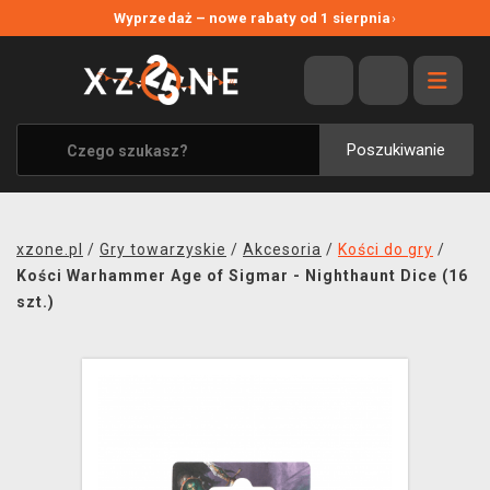
NOWE PROMOCJE
Wyprzedaż – nowe rabaty od 1 sierpnia
›
WYPRZEDAŻ
WSZYSTKIE MARKI
XZONE ORIGINALS
Poszukiwanie
UBRANIA I AKCESORIA
MERCHANDISE
xzone.pl
/
Gry towarzyskie
/
Akcesoria
/
Kości do gry
/
SOUNDTRACKI
Kości Warhammer Age of Sigmar - Nighthaunt Dice (16
szt.)
GRY TOWARZYSKIE
BLOG
KONTAKT
TRANSPORT