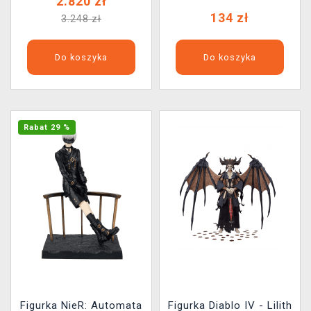
2.820 zł
134 zł
3.248 zł
Do koszyka
Do koszyka
Rabat 29 %
Figurka NieR: Automata
Figurka Diablo IV - Lilith