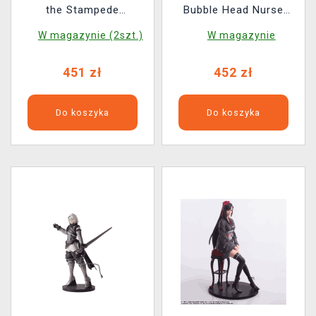
the Stampede
Bubble Head Nurse
(Kotobukiya)
(Kotobukiya)
W magazynie (2szt.)
W magazynie
451 zł
452 zł
Do koszyka
Do koszyka