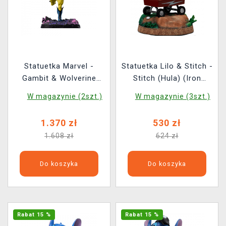
Statuetka Marvel -
Statuetka Lilo & Stitch -
Gambit & Wolverine
Stitch (Hula) (Iron
Deluxe (Iron Studios)
Studios)
W magazynie (2szt.)
W magazynie (3szt.)
1.370 zł
530 zł
1.608 zł
624 zł
Do koszyka
Do koszyka
Rabat 15 %
Rabat 15 %