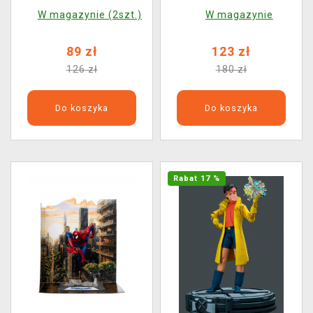
(McFarlane)
W magazynie (2szt.)
W magazynie
89 zł
123 zł
126 zł
180 zł
Do koszyka
Do koszyka
Rabat 17 %