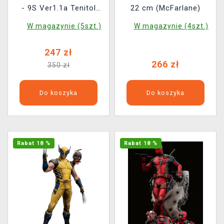
- 9S Ver1.1a Tenitol
22 cm (McFarlane)
(Furyu)
W magazynie (5szt.)
W magazynie (4szt.)
247 zł
266 zł
350 zł
Do koszyka
Do koszyka
Rabat 18 %
Rabat 18 %