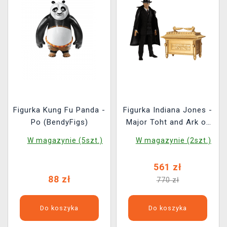
Figurka Kung Fu Panda -
Figurka Indiana Jones -
Po (BendyFigs)
Major Toht and Ark of
the Covenant Deluxe
W magazynie (5szt.)
W magazynie (2szt.)
Set (Mezco)
561 zł
88 zł
770 zł
Do koszyka
Do koszyka