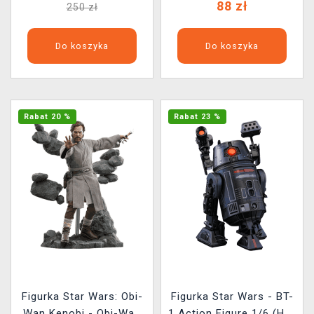
88 zł
250 zł
Do koszyka
Do koszyka
Rabat 20 %
Rabat 23 %
Figurka Star Wars: Obi-
Figurka Star Wars - BT-
Wan Kenobi - Obi-Wan
1 Action Figure 1/6 (Hot