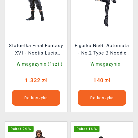
Statuetka Final Fantasy
Figurka NieR: Automata
XVI - Noctis Lucis
- No.2 Type B Noodle
Caelum (Square Enix)
Stopper (Furyu)
W magazynie (1szt.)
W magazynie
1.332 zł
140 zł
Do koszyka
Do koszyka
Rabat 24 %
Rabat 16 %