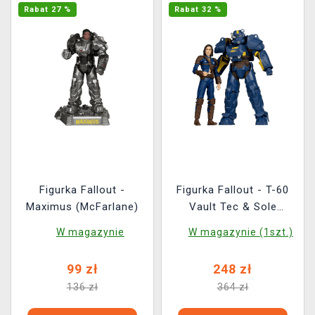
Rabat 27 %
Rabat 32 %
Figurka Fallout -
Figurka Fallout - T-60
Maximus (McFarlane)
Vault Tec & Sole
Survivor (McFarlane)
W magazynie
W magazynie (1szt.)
99 zł
248 zł
136 zł
364 zł