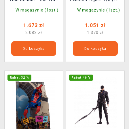
Kenobi Action Figure
Toys)
W magazynie (1szt.)
W magazynie (1szt.)
1/6 (Hot Toys)
1.673 zł
1.051 zł
2.083 zł
1.370 zł
Do koszyka
Do koszyka
Rabat 32 %
Rabat 46 %