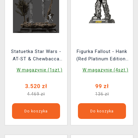
Statuetka Star Wars -
Figurka Fallout - Hank
AT-ST & Chewbacca
(Red Platinum Edition)
(Iron Studios)
(McFarlane)
W magazynie (1szt.)
W magazynie (4szt.)
3.520 zł
99 zł
4.469 zł
136 zł
Do koszyka
Do koszyka