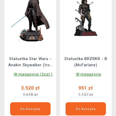
Statuetka Star Wars -
Statuetka BRZRKR - B
Anakin Skywalker (Iron
(McFarlane)
Studios)
W magazynie (2szt.)
W magazynie
3.520 zł
951 zł
4.648 zł
1.137 zł
Do koszyka
Do koszyka