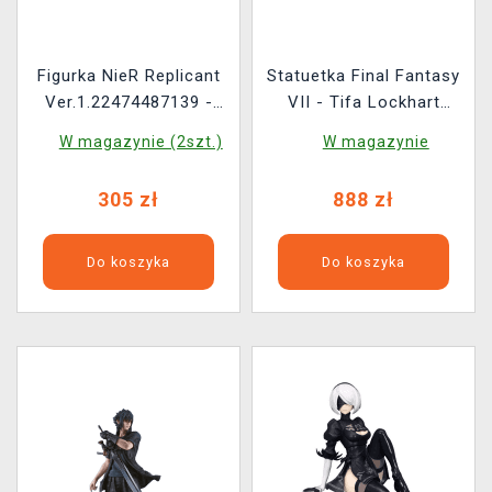
Figurka NieR Replicant
Statuetka Final Fantasy
Ver.1.22474487139 -
VII - Tifa Lockhart
NieR
Exotic Dress Ver.
W magazynie (2szt.)
W magazynie
(Square Enix)
305 zł
888 zł
Do koszyka
Do koszyka