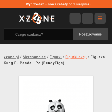
NOWE PROMOCJE
Wyprzedaż – nowe rabaty od 1 sierpnia
›
WYPRZEDAŻ
WSZYSTKIE MARKI
XZONE ORIGINALS
Poszukiwanie
UBRANIA I AKCESORIA
MERCHANDISE
xzone.pl
/
Merchandise
/
Figurki
/
Figurki akcji
/
Figurka
SOUNDTRACKI
Kung Fu Panda - Po (BendyFigs)
GRY TOWARZYSKIE
BLOG
KONTAKT
TRANSPORT