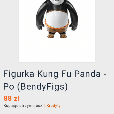
XZONE KLUB
Figurka Kung Fu Panda -
Po (BendyFigs)
88
zł
Kupując otrzymujesz
2 Kredyty