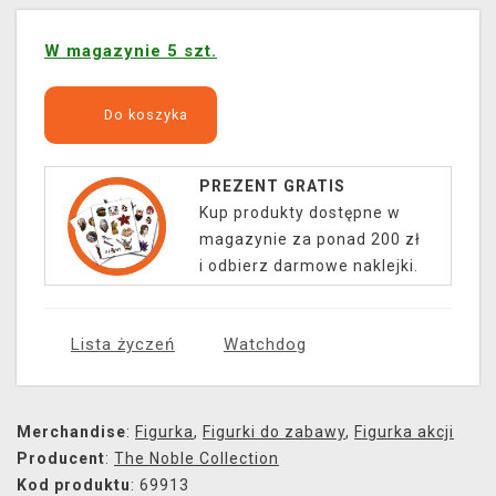
W magazynie 5 szt.
Do koszyka
PREZENT GRATIS
Kup produkty dostępne w
magazynie za ponad 200 zł
i odbierz darmowe naklejki.
Lista życzeń
Watchdog
Merchandise
:
Figurka
,
Figurki do zabawy
,
Figurka akcji
Producent
:
The Noble Collection
Kod produktu
: 69913