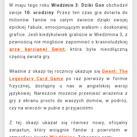
W maju tego roku
Wiedźmin 3: Dziki Gon
obchodził
swoje
10. urodziny
. Przez ten czas gra dotarła do
milionów fanów na całym świecie dzięki swojej
epickiej fabule, emocjonującym walkom i doskonałej
grafice. Jeśli kiedykolwiek graliście w Wiedźmina 3, z
pewnością nie mogliście zapomnieć o krasnoludzkiej
grze karcianej Gwint
, która była nieodłączną
częścią świata gry.
Właśnie z okazji tej rocznicy ukazuje się
Gwent: The
Legendary Card Game
po raz pierwszy w formie
fizycznej, dostępny u nas w angielskiej wersji
językowej. Nareszcie możecie przenieść wrażenia z
gry z ekranu prosto do waszych domów, w podróż,
czy na wieczór w pubie z przyjaciółmi.
Z tej okazji ukazał się również nowy, oficjalny
zwiastun, który wciągnie fanów z powrotem w