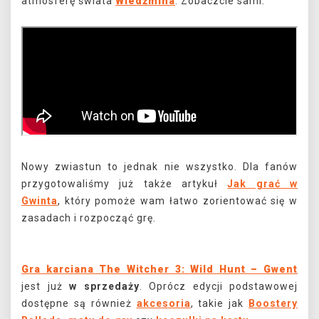
atmosferę świata
Wiedźmina
. Zobaczcie sami.
Nowy zwiastun to jednak nie wszystko. Dla fanów
przygotowaliśmy już także artykuł
Jak grać w
Gwinta
, który pomoże wam łatwo zorientować się w
zasadach i rozpocząć grę.
Gra karciana The Witcher 3: Wild Hunt – Gwent
jest już
w sprzedaży
. Oprócz edycji podstawowej
dostępne są również
akcesoria
, takie jak
Boostery