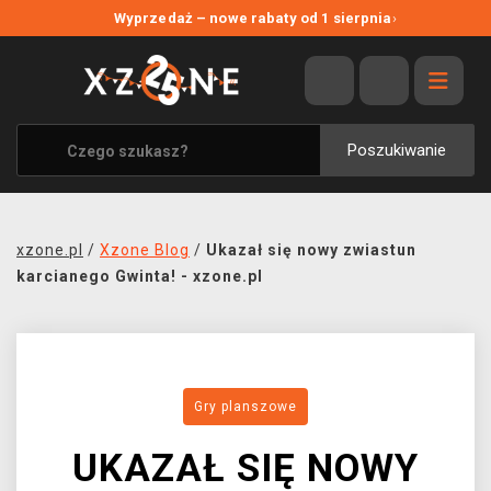
NOWE PROMOCJE
Wyprzedaż – nowe rabaty od 1 sierpnia
›
WYPRZEDAŻ
WSZYSTKIE MARKI
XZONE ORIGINALS
Poszukiwanie
UBRANIA I AKCESORIA
MERCHANDISE
xzone.pl
/
Xzone Blog
/
Ukazał się nowy zwiastun
SOUNDTRACKI
karcianego Gwinta! - xzone.pl
GRY TOWARZYSKIE
BLOG
Gry planszowe
KONTAKT
UKAZAŁ SIĘ NOWY
TRANSPORT