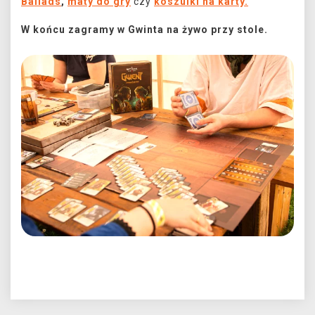
Ballads
,
maty do gry
czy
koszulki na karty.
W końcu zagramy w Gwinta na żywo przy stole.