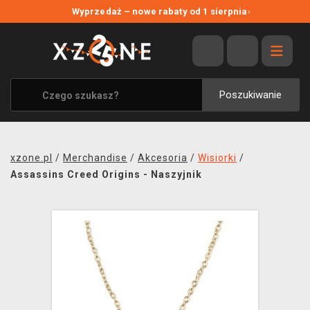
NOWE PROMOCJE
Wyprzedaż – nowe rabaty od 1 sierpnia
›
WYPRZEDAŻ
WSZYSTKIE MARKI
XZONE ORIGINALS
Poszukiwanie
UBRANIA I AKCESORIA
MERCHANDISE
xzone.pl
/
Merchandise
/
Akcesoria
/
Wisiorki
/
SOUNDTRACKI
Assassins Creed Origins - Naszyjnik
GRY TOWARZYSKIE
BLOG
KONTAKT
TRANSPORT