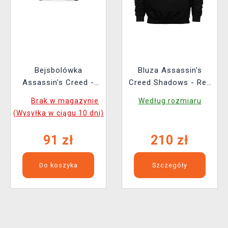
Bejsbolówka
Bluza Assassin's
Assassin's Creed -
Creed Shadows - Red
Trucker Cap
Sun
Brak w magazynie
Według rozmiaru
(Wysyłka w ciągu 10 dni)
91 zł
210 zł
Do koszyka
Szczegóły