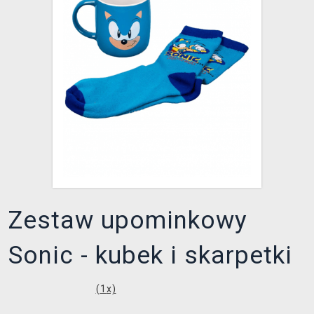
XZONE KLUB
Zestaw upominkowy
Sonic - kubek i skarpetki
(
1
x)