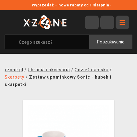
NOWE PROMOCJE
Wyprzedaż – nowe rabaty od 1 sierpnia
›
WYPRZEDAŻ
WSZYSTKIE MARKI
XZONE ORIGINALS
Poszukiwanie
UBRANIA I AKCESORIA
MERCHANDISE
xzone.pl
/
Ubrania i akcesoria
/
Odzież damska
/
SOUNDTRACKI
Skarpety
/
Zestaw upominkowy Sonic - kubek i
skarpetki
GRY TOWARZYSKIE
BLOG
KONTAKT
TRANSPORT