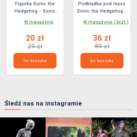
Figurka Sonic the
Podkładka pod mysz
Hedgehog - Sonic
Sonic the Hedgehog -
(losowy wybór)
Sonic the Hedgehog
W magazynie
W magazynie (3szt.)
(Funko)
20 zł
36 zł
29 zł
89 zł
Do koszyka
Do koszyka
Śledź nas na instagramie