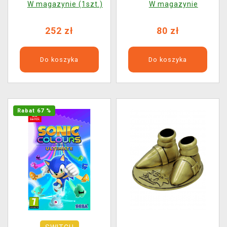
W magazynie (1szt.)
W magazynie
252 zł
80 zł
Do koszyka
Do koszyka
Rabat 67 %