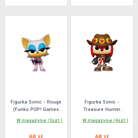
Figurka Sonic - Rouge
Figurka Sonic -
(Funko POP! Games
Treasure Hunter
1057)
Knuckles (Funko POP!
W magazynie (3szt.)
W magazynie (4szt.)
Games 1055)
68 zł
68 zł