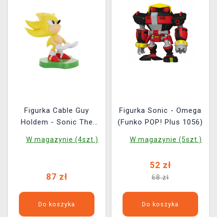
Figurka Cable Guy
Figurka Sonic - Omega
Holdem - Sonic The
(Funko POP! Plus 1056)
Hedgehog Super Sonic
W magazynie (4szt.)
W magazynie (5szt.)
52 zł
87 zł
68 zł
Do koszyka
Do koszyka