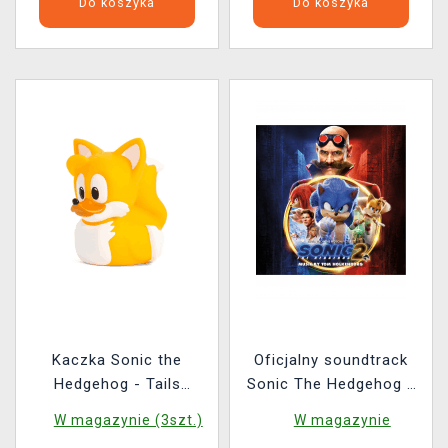
Do koszyka
Do koszyka
Kaczka Sonic the
Oficjalny soundtrack
Hedgehog - Tails
Sonic The Hedgehog 2
(TUBBZ Sonic the
na 2x LP
W magazynie (3szt.)
W magazynie
Hedgehog 3)