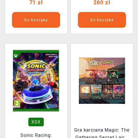
71 zł
260 zł
Do koszyka
Do koszyka
XSX
Gra karciana Magic: The
Sonic Racing:
Gathering Secret Lair x