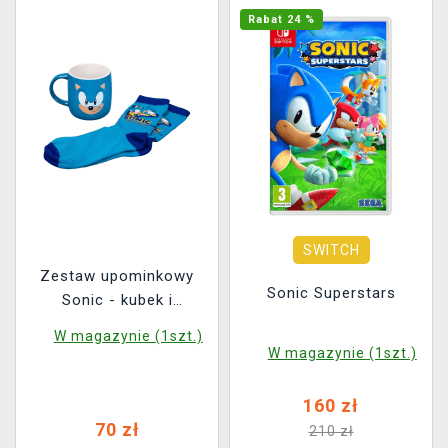
Rabat 24 %
SWITCH
Zestaw upominkowy
Sonic Superstars
Sonic - kubek i
skarpetki
W magazynie (1szt.)
W magazynie (1szt.)
160 zł
70 zł
210 zł