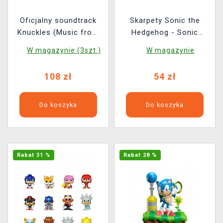
Oficjalny soundtrack
Skarpety Sonic the
Knuckles (Music from
Hedgehog - Sonic
the Paramount +
(rozmiar 40/46) ( 3
W magazynie (3szt.)
W magazynie
Original Series) - LITA
pary)
Exclusive Variant na LP
108 zł
54 zł
Do koszyka
Do koszyka
Rabat 31 %
Rabat 28 %