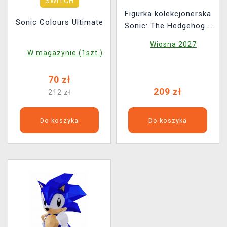
SWITCH
Figurka kolekcjonerska
Sonic Colours Ultimate
Sonic: The Hedgehog -
Limited Edition
Wiosna 2027
W magazynie (1szt.)
70 zł
209 zł
212 zł
Do koszyka
Do koszyka