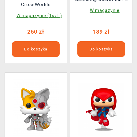
CrossWorlds
Sonic: Friends & Foes
W magazynie
W magazynie (1szt.)
260 zł
189 zł
Do koszyka
Do koszyka