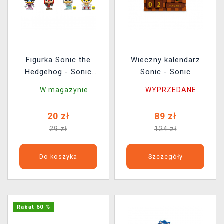
Figurka Sonic the
Wieczny kalendarz
Hedgehog - Sonic
Sonic - Sonic
(losowy wybór) (Funko)
W magazynie
WYPRZEDANE
20 zł
89 zł
29 zł
124 zł
Do koszyka
Szczegóły
Rabat 60 %