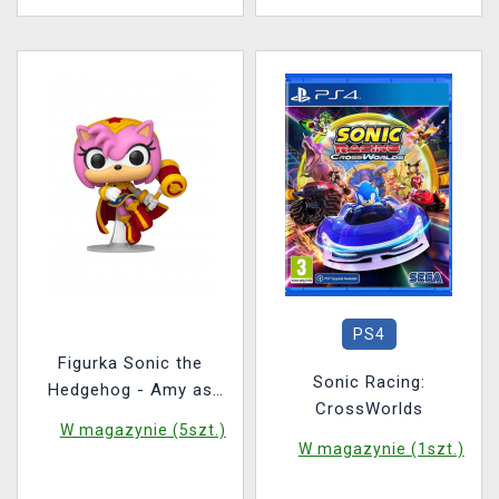
PS4
Figurka Sonic the
Sonic Racing:
Hedgehog - Amy as
CrossWorlds
Wonder Woman (Funko
W magazynie (5szt.)
POP! Heroes 595)
W magazynie (1szt.)