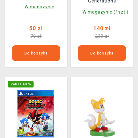
Generations
POP! Games 1034)
W magazynie
W magazynie (1szt.)
50 zł
140 zł
70 zł
230 zł
Do koszyka
Do koszyka
Rabat 40 %