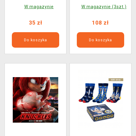
Box Series 1 (losowy
Music From The Motion
W magazynie
W magazynie (3szt.)
wybór)
Picture (LITA Exclusive
Variant) na LP
35 zł
108 zł
Do koszyka
Do koszyka