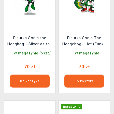
Figurka Sonic the
Figurka Sonic The
Hedghog - Silver as the
Hedgehog - Jet (Funko
Green Lantern (Funko
POP! Games 1117)
W magazynie (5szt.)
W magazynie
POP! Heroes 592)
70 zł
70 zł
Do koszyka
Do koszyka
Rabat 24 %