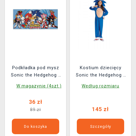
Podkładka pod mysz
Kostium dziecięcy
Sonic the Hedgehog -
Sonic the Hedgehog -
Sonic the Hedgehog
Sonic
W magazynie (4szt.)
Według rozmiaru
36 zł
145 zł
89 zł
Do koszyka
Szczegóły