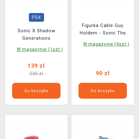
PS4
Figurka Cable Guy
Sonic X Shadow
Holdem - Sonic The
Generations
Hedgehog Tails
W magazynie (4szt.)
W magazynie (1szt.)
139 zł
90 zł
230 zł
Do koszyka
Do koszyka