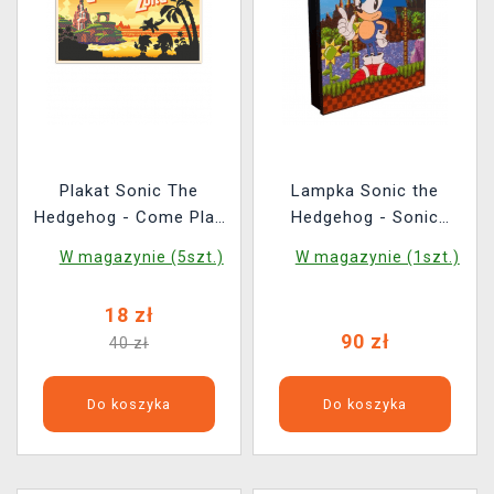
Plakat Sonic The
Lampka Sonic the
Hedgehog - Come Play
Hedgehog - Sonic
At Beautiful Green Hill
Poster Light
W magazynie (5szt.)
W magazynie (1szt.)
Zone
18 zł
90 zł
40 zł
Do koszyka
Do koszyka