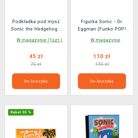
Podkładka pod mysz
Figurka Sonic - Dr.
Sonic the Hedgehog -
Eggman (Funko POP!
New Yoke City
Rides 298)
W magazynie (1szt.)
W magazynie
45 zł
110 zł
70 zł
140 zł
Do koszyka
Do koszyka
Rabat 55 %