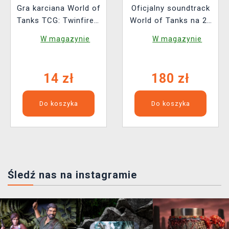
Gra karciana World of
Oficjalny soundtrack
Tanks TCG: Twinfire -
World of Tanks na 2x
Booster (10 kart)
LP (Xzone Exclusive)
W magazynie
W magazynie
14 zł
180 zł
Do koszyka
Do koszyka
Śledź nas na instagramie