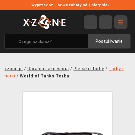
NOWE PROMOCJE
Wyprzedaż – nowe rabaty od 1 sierpnia
›
WYPRZEDAŻ
WSZYSTKIE MARKI
XZONE ORIGINALS
Poszukiwanie
UBRANIA I AKCESORIA
MERCHANDISE
xzone.pl
/
Ubrania i akcesoria
/
Plecaki i torby
/
Torby i
SOUNDTRACKI
nerki
/
World of Tanks Torba
GRY TOWARZYSKIE
BLOG
KONTAKT
TRANSPORT