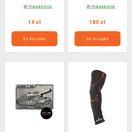
Booster (10 kart)
LP (Xzone Exclusive)
W magazynie
W magazynie
14 zł
180 zł
Do koszyka
Do koszyka