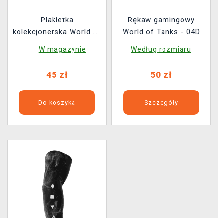
Plakietka
Rękaw gamingowy
kolekcjonerska World of
World of Tanks - 04D
Tanks - Škoda T-56
W magazynie
Według rozmiaru
(Xzone Exclusive)
45 zł
50 zł
Do koszyka
Szczegóły