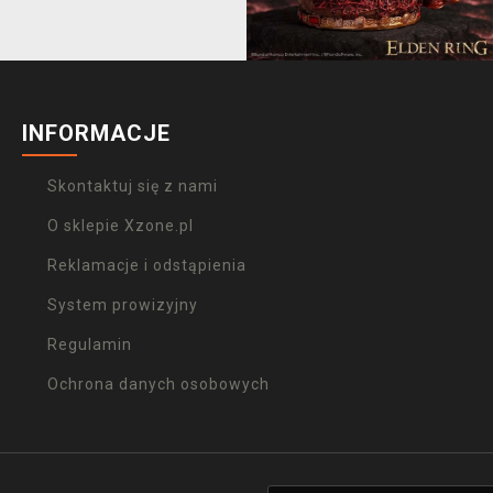
INFORMACJE
Skontaktuj się z nami
O sklepie Xzone.pl
Reklamacje i odstąpienia
System prowizyjny
Regulamin
Ochrona danych osobowych