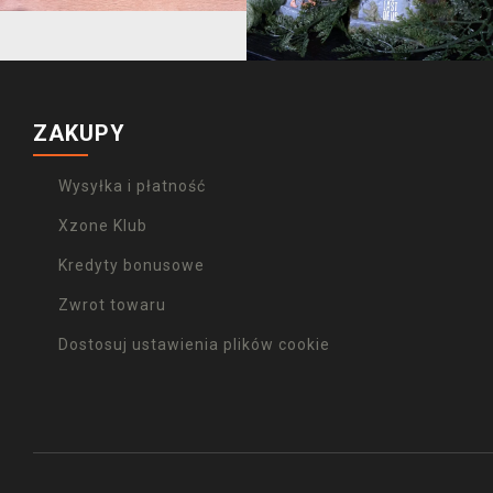
ZAKUPY
Wysyłka i płatność
Xzone Klub
Kredyty bonusowe
Zwrot towaru
Dostosuj ustawienia plików cookie