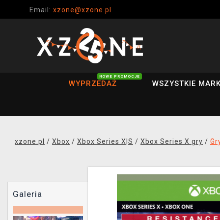
Email:
xzone@xzone.pl
NOWE PROMOCJE
WYPRZEDAŻ
WSZYSTKIE MARK
xzone.pl
/
Xbox
/
Xbox Series X|S
/
Xbox Series X gry
/
Gr
Galeria