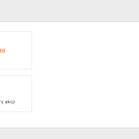
rii
ry akcji