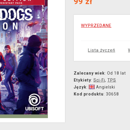
99
zł
WYPRZEDANE
Lista życzeń
Zalecany wiek
: Od 18 lat
Etykiety
:
Sci-Fi
,
TPS
Język
:
Angielski
Kod produktu
: 30658