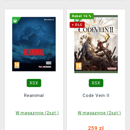
Rabat 16 %
+ DLC
XSX
XSX
Reanimal
Code Vein II
W magazynie (2szt.)
W magazynie (2szt.)
259 zł