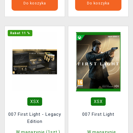
Do koszyka
Do koszyka
Rabat 11 %
XSX
XSX
007 First Light - Legacy
007 First Light
Edition
W magazynie (1szt.)
W magazynie