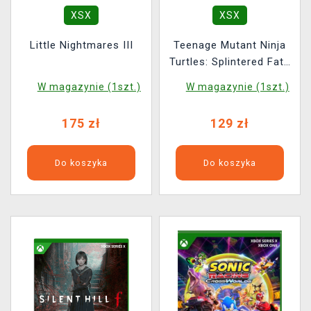
XSX
XSX
Little Nightmares III
Teenage Mutant Ninja
Turtles: Splintered Fate
Deluxe Edition
W magazynie (1szt.)
W magazynie (1szt.)
175 zł
129 zł
Do koszyka
Do koszyka