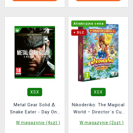
Atrakcyjna cena
+ DLC
XSX
XSX
Metal Gear Solid Δ:
Nikoderiko: The Magical
Snake Eater - Day One
World – Director´s Cut
Edition
Collector´s Edition
W magazynie (4szt.)
W magazynie (2szt.)