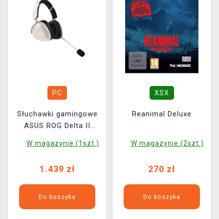
PC
XSX
Słuchawki gamingowe
Reanimal Deluxe
ASUS ROG Delta II
Wireless - Kojima
W magazynie (1szt.)
W magazynie (2szt.)
Productions
1.439 zł
270 zł
Do koszyka
Do koszyka