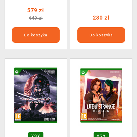
579 zł
280 zł
649 zł
Do koszyka
Do koszyka
XSX
XSX