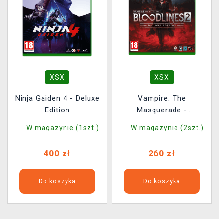
XSX
XSX
Ninja Gaiden 4 - Deluxe
Vampire: The
Edition
Masquerade -
Bloodlines 2 Day One
W magazynie (1szt.)
W magazynie (2szt.)
Edition
400 zł
260 zł
Do koszyka
Do koszyka