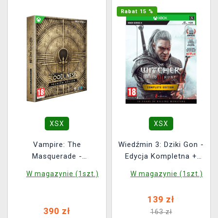
Rabat 15 %
XSX
XSX
Vampire: The
Wiedźmin 3: Dziki Gon -
Masquerade -
Edycja Kompletna +
Bloodlines 2 Premium
Steelbook na 10.
W magazynie (1szt.)
W magazynie (1szt.)
Edition
rocznicę
139 zł
390 zł
163 zł