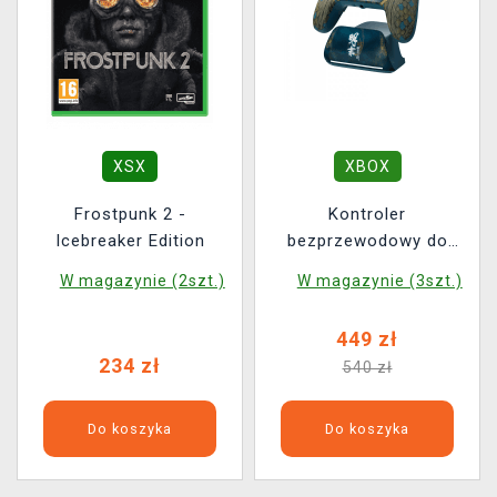
XSX
XBOX
Frostpunk 2 -
Kontroler
Icebreaker Edition
bezprzewodowy do
Xbox - GameSir G7 Pro
W magazynie (2szt.)
W magazynie (3szt.)
- Wuchang Fallen
Feathers Edition
449 zł
234 zł
540 zł
Do koszyka
Do koszyka