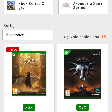
Xbox Series X
Akcesoria Xbox
XZONE KLUB
gry
Series
Sortuj:
Łącznie znaleziono:
181
+ DLC
XSX
XSX