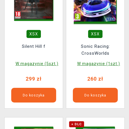
XSX
XSX
Silent Hill f
Sonic Racing:
CrossWorlds
W magazynie (5szt.)
W magazynie (1szt.)
299 zł
260 zł
Do koszyka
Do koszyka
+ DLC