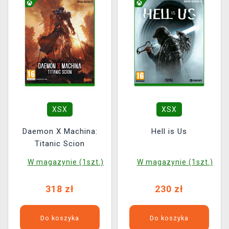
XSX
XSX
Daemon X Machina:
Hell is Us
Titanic Scion
W magazynie (1szt.)
W magazynie (1szt.)
318 zł
230 zł
Do koszyka
Do koszyka