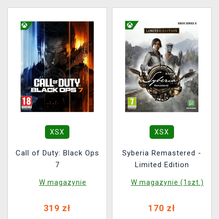
XSX
XSX
Call of Duty: Black Ops
Syberia Remastered -
7
Limited Edition
W magazynie
W magazynie (1szt.)
319 zł
170 zł