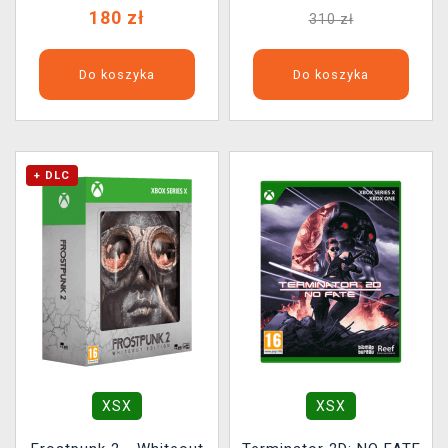
180 zł
310 zł
Do koszyka
Do koszyka
+ DLC
XSX
XSX