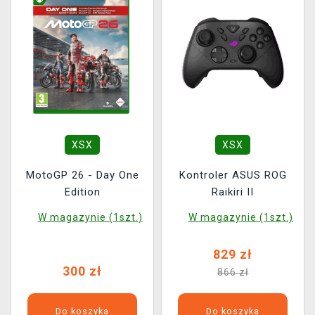
XSX
XSX
MotoGP 26 - Day One
Kontroler ASUS ROG
Edition
Raikiri II
W magazynie (1szt.)
W magazynie (1szt.)
829 zł
300 zł
866 zł
Do koszyka
Do koszyka