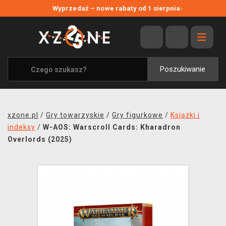
NOWE PROMOCJE
Wyprzedaż – nowe rabaty od 1 sierpnia
›
WYPRZEDAŻ
WSZYSTKIE MARKI
XZONE ORIGINALS
Poszukiwanie
UBRANIA I AKCESORIA
MERCHANDISE
xzone.pl
/
Gry towarzyskie
/
Gry figurkowe
/
Książki i
SOUNDTRACKI
indeksy
/
W-AOS: Warscroll Cards: Kharadron
Overlords (2025)
GRY TOWARZYSKIE
BLOG
KONTAKT
TRANSPORT