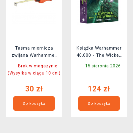
Taśma miernicza
Książka Warhammer
zwijana Warhammer
40,000 - The Wicked
Colour Tape Measure
and the Warped ENG
Brak w magazynie
15 sierpnia 2026
(Wysyłka w ciągu 10 dni)
30 zł
124 zł
Do koszyka
Do koszyka